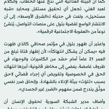
كما أن البيئة العدائية التي نتج عنها الخطاب، والكلام
لعبد الغني، تجعل أي تحقيق مستقل ومحايد «شبه
مستحيل». ولفت في حديثه لـ«الشرق الأوسط»، إلى أن
الانتشار الواسع لقضية بتول على منصات التواصل، يُنشئ
نوعاً من «العقوبة الاجتماعية الرقمية».
واعتبر أن ظهور بتول في مؤتمر صحافي كالذي ظهرت
فيه «يمكن أن يشكّل انتهاكاً»؛ لأن إظهار فتاة تبلغ من
العمر 21 عاماً أمام حشد من الكاميرات والوجهاء في
ظروف غامضة، يفضي إلى مخاطر قانونية؛ أبرزها انتهاك
الحق في الخصوصية وتقويض أي إجراء قضائي لاحق
بسبب «تلوّث» بيئة الإدلاء بالشهادة. وإلحاق ضرر نفسي
موثَّق يندرج ضمن مفهوم «الضرر غير الجسدي».
وأضاف مدير الشبكة السورية لحقوق الإنسان أن