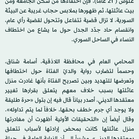
علوش ( 21 عاماً)، فإن اختفاءها من سكن الجامعة ومن
بيت عائلتها، ثم ظهورها بملابس حجاب غريبة عن البيئة
السورية، لا تزال قضية تتفاعل وتتحول لقضية رأي عام،
وانقسام حاد جدّد الجدل حول ما يشاع من اختطاف
النساء في الساحل السوري.
المحامي العام في محافظة اللاذقية، أسامة شناق،
وحسماً لتضارب رواية والديّ الفتاة حول اختطافها
وتعرضها للتهديد وبين تصريح الفتاة بأنها غادرت منزل
عائلتها بسبب خلاف معهم يتعلق بقرارها تغيير
معتقدها الديني، أصدر بياناً قال فيه إن بتول «حرة طليقة
ولا يوجد أي جرم خطف بحقها، خلافاً لما يتم تداوله».
وقال أيضاً إن «التحقيقات الأولية أظهرت أن مغادرتها
منزل عائلتها كانت بمحض إرادتها لأسباب تتعلق
بمعتقدها الديني»، مشيراً إلى أن النيابة العامة في جبلة