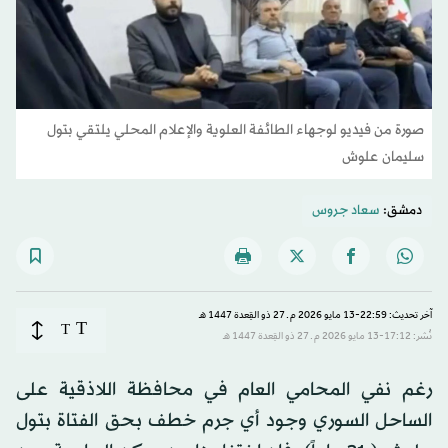
صورة من فيديو لوجهاء الطائفة العلوية والإعلام المحلي يلتقي بتول
سليمان علوش
دمشق:
سعاد جروس
آخر تحديث: 22:59-13 مايو 2026 م ـ 27 ذو القِعدة 1447 هـ
T
T
نُشر: 17:12-13 مايو 2026 م ـ 27 ذو القِعدة 1447 هـ
رغم نفي المحامي العام في محافظة اللاذقية على
الساحل السوري وجود أي جرم خطف بحق الفتاة بتول