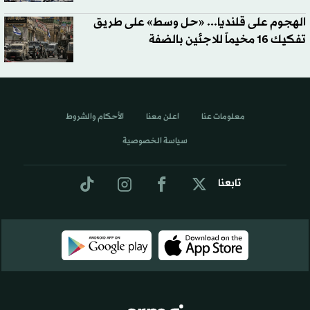
الهجوم على قلنديا... «حل وسط» على طريق
تفكيك 16 مخيماً للاجئين بالضفة
معلومات عنا
اعلن معنا
الأحكام والشروط
سياسة الخصوصية
تابعنا