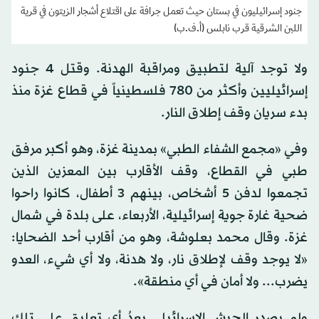
جنود إسرائيليون في بستان حيث تعمل جرافة على اقتلاع أشجار الزيتون في قرية
اللبن الشرقية قرب نابلس (أ.ف.ب)
ولا توجد آلية لتطبيق ومراقبة الهدنة. وقتل 4 جنود
إسرائيليين وأكثر ⁠من 780 فلسطينياً في قطاع غزة منذ
بدء ‌سريان وقف إطلاق النار.
وفي «مجمع الشفاء ‌الطبي» بمدينة غزة، وهو أكبر مرفق
​طبي في القطاع، وقف الأقارب ‌بين المعزين الذين
تجمعوا لدفن 5 أشخاص، بينهم 3 أطفال، كانوا راحوا
ضحية غارة جوية إسرائيلية، الأربعاء، على بلدة في شمال
غزة. وقال محمد بعلوشة، وهو من أقارب أحد الضحايا:
«لا يوجد وقف لإطلاق نار، ولا هدنة، ولا أي شيء، العدو
يضرب... ولا أمان في أي منطقة».
ولم ‌يصدر الجيش الإسرائيلي بعدُ أي تعليق على تلك