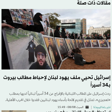
مقالات ذات صلة
إسرائيل تحيي ملف يهود لبنان لإحباط مطالب بيروت
بـ34 أسيراً
ردت إسرائيل على المطالب اللبنانية بالإفراج عن 34 أسيراً لبنانياً لديها بمطلب
«تعجيزي»، تمثل في تقديم لائحة بأسماء يهود لبنانيين فقدوا خلال الحرب الأهلية.
نذير رضا (بيروت)
السبت 08/08 - 15:49