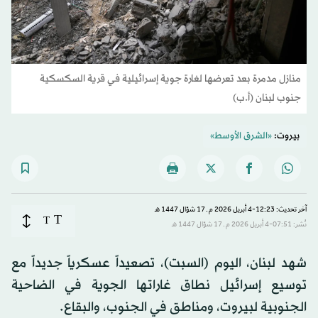
منازل مدمرة بعد تعرضها لغارة جوية إسرائيلية في قرية السكسكية
جنوب لبنان (أ.ب)
بيروت:
«الشرق الأوسط»
آخر تحديث: 12:23-4 أبريل 2026 م ـ 17 شوّال 1447 هـ
T
T
نُشر: 07:51-4 أبريل 2026 م ـ 17 شوّال 1447 هـ
شهد لبنان، اليوم (السبت)، تصعيداً عسكرياً جديداً مع
توسيع إسرائيل نطاق غاراتها الجوية في الضاحية
الجنوبية لبيروت، ومناطق في الجنوب، والبقاع.