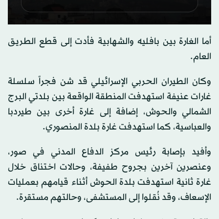
0
seconds
أما الغارة بين بافليه والشهابية فأدت إلى قطع الطريق
of
0
العام.
seconds
وكان الطيران الحربي الإسرائيلي قد شن فجراً سلسلة
غارات عنيفة استهدفت المنطقة الواقعة بين بلدتي البرج
الشمالي والحوش، إضافة إلى غارة أخرى بين طيردبا
والعباسية، كما استهدفت غارة بلدة المنصوري.
وأفيد بإصابة رئيس مركز الدفاع المدني في صور،
وعنصرين آخرين بجروح طفيفة، وحالات اختناق خلال
غارة ثانية استهدفت بلدة الحوش أثناء قيامهم بعمليات
الإسعاف، وقد نُقلوا إلى المستشفى، وحالتهم مستقرة.