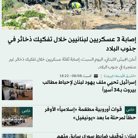
إصابة 3 عسكريين لبنانيين خلال تفكيك ذخائر في
جنوب البلاد
أعلن الجيش اللبناني، اليوم السبت، إصابة ثلاثة عسكريين خلال تفكيك ذخائر غير
منفجرة في جنوب البلاد.
«الشرق الأوسط» (بيروت)
السبت 08/08 - 18:22
إسرائيل تحيي ملف يهود لبنان لإحباط مطالب
بيروت بـ34 أسيراً
قوات أوروبية مطعّمة «إسلامياً» الأوفر
خاص
خاص
حظاً لمرحلة ما بعد «يونيفيل»
لبنان: توقيف ضابط سوري سابق متهم