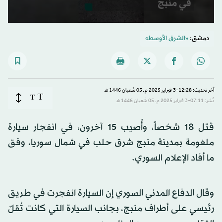
0
seconds
دمشق:
«الشرق الأوسط»
of
26
seconds
آخر تحديث: 12:28-3 فبراير 2025 م ـ 05 شَعبان 1446 هـ
T
T
نُشر: 07:11-3 فبراير 2025 م ـ 05 شَعبان 1446 هـ
قتل 18 شخصاً، وأُصيب 15 آخرون، في انفجار سيارة
ملغومة بمدينة منبج شرق حلب في شمال سوريا، وفق
ما أفاد الإعلام السوري.
وقال الدفاع المدني السوري إن السيارة انفجرت في طريق
رئيسي على أطراف منبج، بجانب السيارة التي كانت تُقلّ