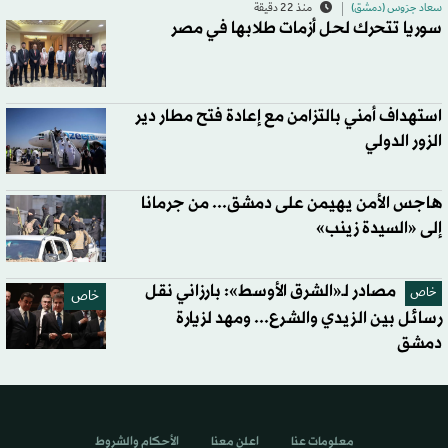
سعاد جرَوس (دمشق)
منذ 22 دقيقة
سوريا تتحرك لحل أزمات طلابها في مصر
استهداف أمني بالتزامن مع إعادة فتح مطار دير
الزور الدولي
هاجس الأمن يهيمن على دمشق... من جرمانا
إلى «السيدة زينب»
مصادر لـ«الشرق الأوسط»: بارزاني نقل
خاص
خاص
رسائل بين الزيدي والشرع... ومهد لزيارة
دمشق
معلومات عنا
اعلن معنا
الأحكام والشروط