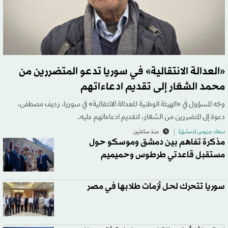
«العدالة الانتقالية» في سوريا تدعو المتضررين من
محمد الشعّار إلى تقديم ادعاءاتهم
وجّه المسؤول في «الهيئة الوطنية للعدالة الانتقالية» في سوريا، رديف مصطفى،
دعوة إلى المتضررين من الشعّار، لتقديم ادعاءاتهم عليه.
سعاد جرَوس (دمشق)
منذ ساعتين
مذكرة تفاهم بين دمشق وموسكو حول
مستقبل قاعدتي طرطوس وحميميم
سوريا تتحرك لحل أزمات طلابها في مصر