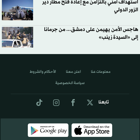
استهداف أمني بالتزامن مع إعادة فتح مطار دير
الزور الدولي
هاجس الأمن يهيمن على دمشق... من جرمانا
إلى «السيدة زينب»
معلومات عنا
اعلن معنا
الأحكام والشروط
سياسة الخصوصية
تابعنا