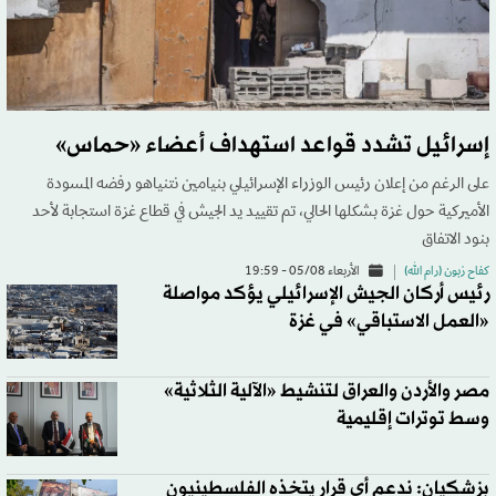
إسرائيل تشدد قواعد استهداف أعضاء «حماس»
على الرغم من إعلان رئيس الوزراء الإسرائيلي بنيامين نتنياهو رفضه المسودة
الأميركية حول غزة بشكلها الحالي، تم تقييد يد الجيش في قطاع غزة استجابة لأحد
بنود الاتفاق
كفاح زبون (رام الله)
الأربعاء 05/08 - 19:59
رئيس أركان الجيش الإسرائيلي يؤكد مواصلة
«العمل الاستباقي» في غزة
مصر والأردن والعراق لتنشيط «الآلية الثلاثية»
وسط توترات إقليمية
بزشكيان: ندعم أي قرار يتخذه الفلسطينيون