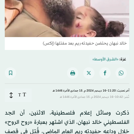
خالد نبهان يحتضن حفيدته ريم بعد مقتلها (إكس)
غزة:
«الشرق الأوسط»
آخر تحديث: 11:20-16 ديسمبر 2024 م ـ 15 جمادى الآخرة 1446 هـ
T
T
نُشر: 10:42-16 ديسمبر 2024 م ـ 15 جمادى الآخرة 1446 هـ
ذكرت وسائل إعلام فلسطينية، الاثنين، أن الجد
الفلسطيني خالد نبهان، الذي اشتهر بعبارة «روح الروح»
خلال وداعه حفيدته ريم العام الماضي، قُتل في قصف