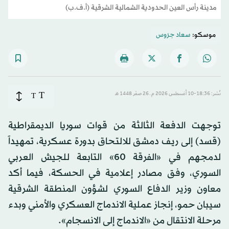
مدينة رأس العين الحدودية الشمالية الشرقية (أ.ف.ب)
موسكو:
سعاد جرَوس
T
نُشر: 18:36-10 أغسطس 2026 م ـ 26 صفَر 1448 هـ
T
توجهت الدفعة الثالثة من قوات سوريا الديمقراطية
(قسد) إلى ريف دمشق للالتحاق بدورة عسكرية، تمهيداً
لدمجهم في «الفرقة 60» التابعة للجيش العربي
السوري، وفق مصادر إعلامية في الحسكة، فيما أكد
معاون وزير الدفاع السوري لشؤون المنطقة الشرقية
سيبان حمو، إنجاز عملية الاندماج العسكري والأمني وبدء
مرحلة الانتقال من «الاندماج إلى الانسجام».