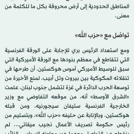
المناطق الحدودية إلى أرض محروقة بكل ما للكلمة من
معنى.
تواصُل مع «حزب الله»
ومع استعداد الرئيس بري للإجابة على الورقة الفرنسية
التي تتقاطع في معظم بنودها مع الورقة الأميركية التي
سبق للوسيط الأميركي آموس هوكستين، أن طرحها في
تنقلاته المكوكية بين بيروت وتل أبيب، لمنع الأخيرة من
توسعة الحرب الدائرة في غزة لتشمل جنوب لبنان، علمت
«الشرق الأوسط» أنه، من موقعه التفاوضي مع وزير
الخارجية الفرنسية ستيفان سيجورنيه، ومن قبله
هوكستين، وبالإنابة عن حليفه «حزب الله»، وبتسليم من
رئيس حكومة تصريف الأعمال نجيب ميقاتي... لم
ينقطع عن التواصل معهما عبر معاونه السياسي النائب