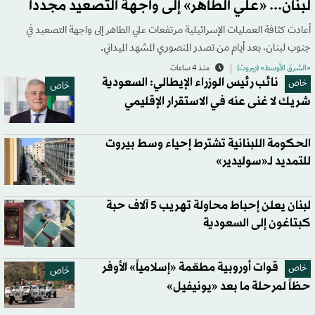
لبنان... «علي الطاهر» إلى واجهة التصعيد مجدداً
أعادت كثافة العمليات الإسرائيلية مرتفعات علي الطاهر إلى واجهة التصعيد في
جنوب لبنان، بعد أيام من تصدر المنصوري المشهد الميداني.
«الشرق الأوسط» (بيروت)
منذ 4 ساعات
نائب رئيس الوزراء الإيطالي: السعودية
خاص
خاص
شريك لا غنى عنه في الاستقرار الإقليمي
الحكومة اللبنانية تشترط إحياء وسط بيروت
للتمديد لـ«سوليدير»
لبنان يعلن إحباط محاولة تهريب 5 آلاف حبة
كبتاغون إلى السعودية
قوات أوروبية مطعّمة «إسلامياً» الأوفر
خاص
خاص
حظاً لمرحلة ما بعد «يونيفيل»