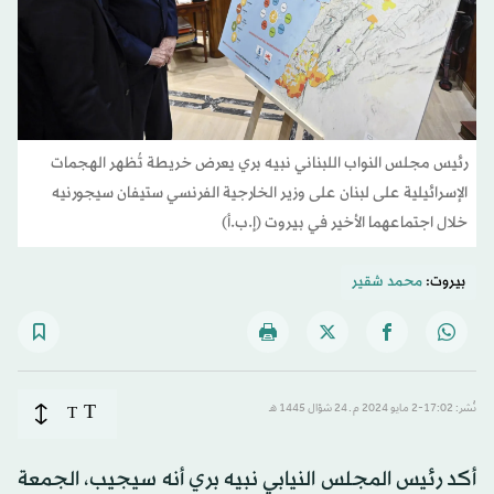
رئيس مجلس النواب اللبناني نبيه بري يعرض خريطة تُظهر الهجمات
الإسرائيلية على لبنان على وزير الخارجية الفرنسي ستيفان سيجورنيه
خلال اجتماعهما الأخير في بيروت (إ.ب.أ)
بيروت:
محمد شقير
T
نُشر: 17:02-2 مايو 2024 م ـ 24 شوّال 1445 هـ
T
أكد رئيس المجلس النيابي نبيه بري أنه سيجيب، الجمعة