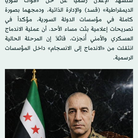
ستشهد الإعلان رسمياً عن حلّ «قوات سوريا
الديمقراطية» (قسد) والإدارة الذاتية، ودمجهما بصورة
كاملة في مؤسسات الدولة السورية، مؤكداً في
تصريحات إعلامية بثت مساء الأحد، أن عملية الاندماج
العسكري والأمني أُنجزت، قائلاً إن المرحلة الحالية
انتقلت من «الاندماج إلى الانسجام» داخل المؤسسات
الرسمية.