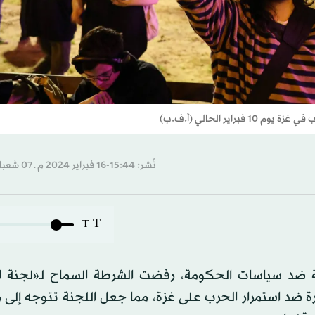
ير الحالي (أ.ف.ب)
نُشر: 15:44-16 فبراير 2024 م ـ 07 شَعبان 1445 هـ
T
T
لية ضد سياسات الحكومة، رفضت الشرطة السماح لـ«لجنة ال
 فلسطينيي 48)» بتنظيم مظاهرة ضد استمرار الحرب على غزة، مما جعل اللجنة تتوجه 