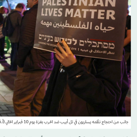
جانب من احتجاج نظّمه يساريون في تل أبيب ضد الحرب بغزة يوم 10 فبراير الحالي (أ.ف.ب)