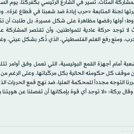
مشاركة المئات، تسير في الشارع الرئيسي بكفركنا، يوم الس
برتها لجنة المتابعة «حرب إبادة ضد شعبنا في قطاع غزة». وف
ط؛ أولها رفضها مظاهرة على شكل مَسيرة، بل طلبت أن ت
حرب، ومنع رفع العَلم الفلسطيني، الذي ذُكر بشكل عيني، وغ
ة أمام أجهزة القمع البوليسية، التي تعمل وفق أوامر تتل
عن موقف كل حكومته الحالية بكل مركّباتها. وعلى الرغم من 
ررنا التوجه مجدداً للمحكمة العليا، ضد نهج قمع الحريات ال
قال بركة: «لا توجد أي قوة بإمكانها أن تفصلنا عن هويتنا وا