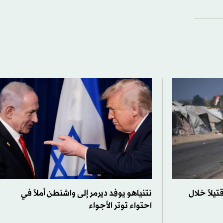
4 انتهاكاً إسرائيلياً و1254 قتيلاً خلال
نتنياهو يوفِد ديرمر إلى واشنطن أملاً في
احتواء توتر الأجواء