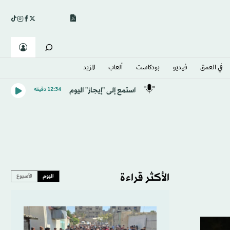
في العمق
فيديو
بودكاست
ألعاب
المزيد
استمع إلى "إيجاز" اليوم
12:34 دقيقه
الأكثر قراءة
اليوم
الأسبوع