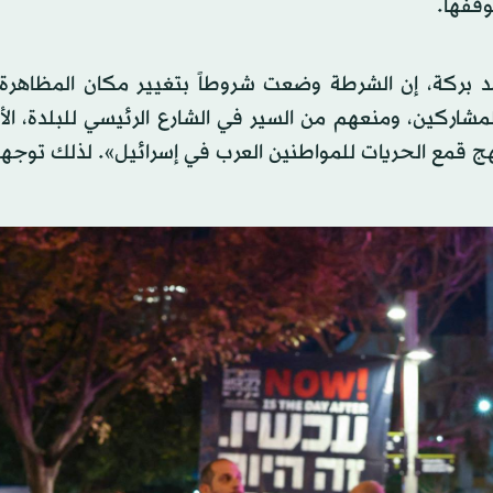
وقفها.
 بركة، إن الشرطة وضعت شروطاً بتغيير مكان المظاهرة 
اركين، ومنعهم من السير في الشارع الرئيسي للبلدة، الأم
 نهج قمع الحريات للمواطنين العرب في إسرائيل». لذلك توج