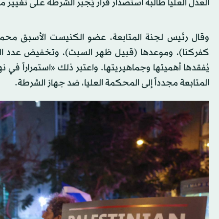
العدل العليا طالبة استصدار قرار يُجبر الشرطة على تغيير م
وقال رئيس لجنة المتابعة، عضو الكنيست الأسبق محمد
كفركنا)، وموعدها (قبيل ظهر السبت)، وتخفيض عدد المش
يُفقدها أهميتها وجماهيريتها. واعتبر ذلك «استمراراً في
المتابعة مجدداً إلى المحكمة العليا، ضد جهاز الشرطة.