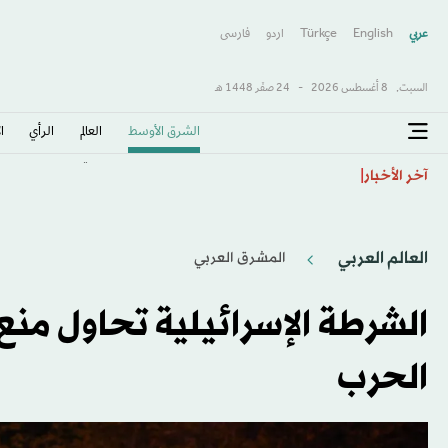
عربي
English
Türkçe
اردو
فارسى
السبت,
8 أغسطس 2026
-
24 صفَر 1448 هـ
الشرق الأوسط​
العالم
الرأي
ا
ليزه كلافينيس... سيدة تناهض إنفانتينو في عالم يهيمن ع
آخر الأخبار
العالم العربي
المشرق العربي
الحرب