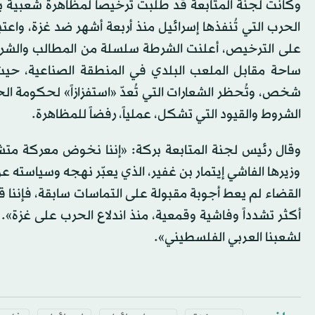
وكانت لجنة المتابعة قد طلبت ترخيصاً لمظاهرة شعبية ب
الحرب التي تُنفذها إسرائيل منذ أربعة أشهر ضد غزة، واعت
على الترخيص، أعلنت الشرطة سلسلة من المطالب والشرو
شخص، وتُحظر الشعارات التي تُعدّ «استفزازاً» لحكومة ال
الشروط والقيود التي تشكل، عملياً، رفضاً للمظاهرة.
وقال رئيس لجنة المتابعة بركة: «إننا نخوض معركة متشعب
وزيرها الفاشي إيتمار بن غفير، الذي يعبّر نهجه وسياسته 
القضاء لم يعط أجوبة مقبولة على التماسات سابقة، فإننا ق
أكثر تشدداً وفاشية وقمعية، منذ اندلاع الحرب على غزة». و
لشعبنا العربي الفلسطيني».