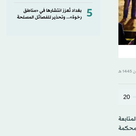
5
بغداد تُعزز انتشارها في «مناطق
رخوة»... وتحذير للفصائل المسلحة
20
متابعة
إلى محكمة