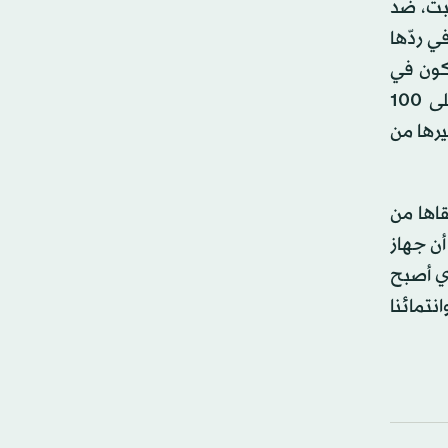
بت، ضد
ي ردّها
كون في
ساحة مقابل الملعب البلدي في المنطقة الصناعية، حيث لا توجد حركة عادية للمواطنين، وأن تقتصر المشاركة على 100
يرها من
قاها من
أن جهاز
ذي أصبح
نتمائنا