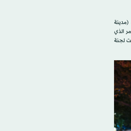
(مدينة
ر الذي
هت لجنة