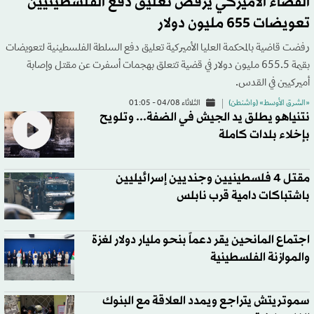
القضاء الأميركي يرفض تعليق دفع الفلسطينيين
تعويضات 655 مليون دولار
رفضت قاضية بالمحكمة العليا الأميركية تعليق دفع السلطة الفلسطينية لتعويضات
بقيمة 655.5 مليون دولار في قضية تتعلق بهجمات أسفرت عن مقتل وإصابة
أميركيين في القدس.
«الشرق الأوسط» (واشنطن)
الثلاثاء 04/08 - 01:05
نتنياهو يطلق يد الجيش في الضفة... وتلويح
بإخلاء بلدات كاملة
مقتل 4 فلسطينيين وجنديين إسرائيليين
باشتباكات دامية قرب نابلس
اجتماع المانحين يقر دعماً بنحو مليار دولار لغزة
والموازنة الفلسطينية
سموتريتش يتراجع ويمدد العلاقة مع البنوك