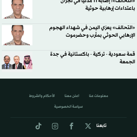
«التحالف»: إصابة 11 مدنياً في نجران
باعتداءات إرهابية حوثية
«التحالف» يعزي اليمن في شهداء الهجوم
الإرهابي الحوثي بمأرب وحضرموت
قمة سعودية - تركية - باكستانية في جدة
الجمعة
معلومات عنا
اعلن معنا
الأحكام والشروط
سياسة الخصوصية
تابعنا