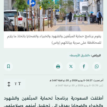
يقوم برنامج حماية المبلّغين والشهود والخبراء والضحايا باتخاذ ما يلزم
للمحافظة على سرية بياناتهم (واس)
الرياض:
«الشرق الأوسط»
آخر تحديث: 16:27-5 يونيو 2026 م ـ 20 ذو الحِجّة 1447 هـ
T
T
نُشر: 15:39-5 يونيو 2026 م ـ 20 ذو الحِجّة 1447 هـ
أطلقت السعودية برنامجاً لحماية المبلّغين والشهود
والخبراء والضحايا يهدف إلى تحقيق أمنهم وسلامتهم،