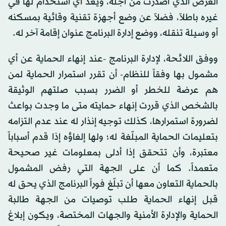
الغرض الذي أُصدرت من أجله، ويُعد أي استخدام لها في
غيره باطلاً، فضلاً عن وضع أجهزة تقنية وقائية بمسكنه
أو وسيلة تنقله، ووضع إدارة البرنامج عنوان إقامة آخر له.
ووفق اللائحة، لإدارة البرنامج -عند إنهاء الحماية عن أي
مشمول بها وفقاً للنظام- أن تقرر استمرار الحماية لمن
هم عرضة للخطر أو الضرر بسبب صلتهم الوثيقة
بالشخص الذي قررت إنهاء حمايته متى ما وجدت بواعث
لضرورة استمرارها، كذلك توجيه إنذار له عند عدم التزامه
بتعليمات الحماية المبلّغة له؛ ولها إلغاؤه إذا قدم أسباباً
معتبرة، وأن تتحقق إذا أدلى بمعلومات غير صحيحة
متعمداً. كما أن على الجهة التي رفض المشمول
بالحماية التعاون معها أن تبلّغ فوراً البرنامج الذي يحق له
قبل إنهاء الحماية طلب توصيات من الجهة طالبة
الحماية والإدارة الأمنية والجهات المختصة، ويكون إبلاغ