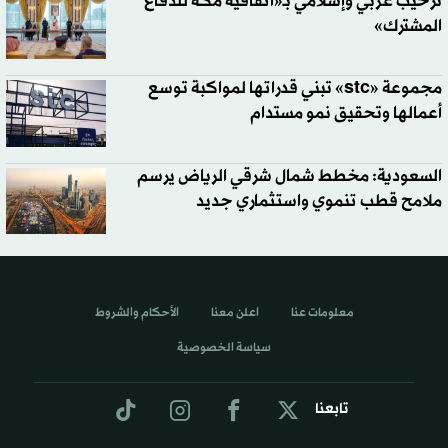
ترحيب عربي وإسلامي بـ«اتفاقية مكة للدفاع
المشترك»
مجموعة «stc» تبني قدراتها لمواكبة توسع
أعمالها وتحقيق نمو مستدام
السعودية: مخطط شمال شرقي الرياض يرسم
ملامح قطب تنموي واستثماري جديد
معلومات عنا
اعلن معنا
الأحكام والشروط
سياسة الخصوصية
تابعنا