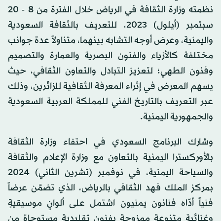
نظمته وزارة الثقافة في الرياض خلال الفترة من 8 - 20
سبتمبر (أيلول) 2023، للتعريف بالثقافة السعودية
واليمنية، وعرض أوجه التشابه بينهما، متناولاً عدة جوانب
مختلفة كالأزياء والفنون البصرية والعمارة والتصميم
وفنون الطهي؛ لتعزيز التبادل والتعاون الثقافي، حيث
يسهم المعرض في إثراء المعرفة الثقافية للزائرين، وذلك
عبر التعريف بالتاريخ الفني للمملكة العربية السعودية
والجمهورية اليمنية.
وشارك البرنامج السعودي في احتفاء وزارة الثقافة
بالأوركسترا اليمنية بالتعاون مع وزارة الإعلام والثقافة
والسياحة اليمنية، في نوفمبر (تشرين الثاني) 2024
بمركز الملك فهد الثقافي بالرياض، الذي تضمَّن عرضاً
فنياً أدّاه فنانون يمنيون اشتمل على ألوانٍ موسيقيةٍ
وغنائيةٍ متنوعة ممزوجةٍ بفنونٍ تقليديةٍ مستوحاة من