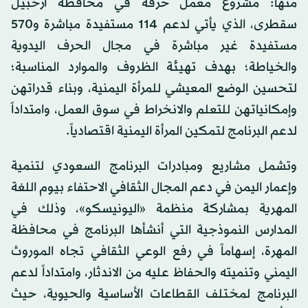
منها: مشروع معمل حرفة في محافظة أرخبيل
سقطرى، الذي يأتي لدعم 114 مستفيدة مباشرة و570
مستفيدة غير مباشرة في مجال الحرف اليدوية
والخياطة؛ بهدف تهيئة الظروف والموارد المناسبة؛
لتحسين الوضع المعيشي للمرأة اليمنية، وبناء قدراتهن
وإمكانياتهن للتعلم والانخراط في سوق العمل، وامتداداً
لدعم البرنامج لتمكين المرأة اليمنية اقتصادياً.
وتشمل مشاريع ومبادرات البرنامج السعودي لتنمية
وإعمار اليمن في دعم المجال الثقافي الاحتفاء بيوم اللغة
المهرية بمشاركة منظمة «اليونيسكو»، وذلك في
المدارس النموذجية التي أنشأها البرنامج في محافظة
المهرة، إسهاماً في رفع الوعي الثقافي تجاه الموروث
اليمني وتنميته والحفاظ عليه من الاندثار، وامتداداً لدعم
البرنامج لمختلف القطاعات الأساسية والحيوية، حيث