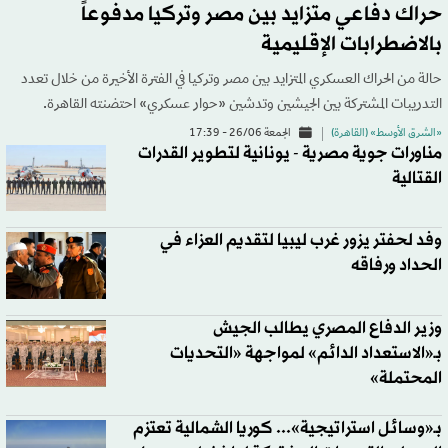
حراك دفاعي متزايد بين مصر وتركيا مدفوعاً
بالاضطرابات الإقليمية
حالة من الحراك العسكري المتزايد بين مصر وتركيا في الفترة الأخيرة من خلال تعدد
التدريبات المشتركة بين الجيشين وتدشين «حوار عسكري» احتضنته القاهرة.
«الشرق الأوسط» (القاهرة)
الجمعة 26/06 - 17:39
مناورات جوية مصرية - يونانية لتطوير القدرات
القتالية
وفد لحفتر يزور غرب ليبيا لتقديم العزاء في
الحداد ورفاقه
وزير الدفاع المصري يطالب الجيش
بـ«الاستعداد الدائم» لمواجهة «التحديات
المحتملة»
بـ«وسائل استراتيجية»... كوريا الشمالية تعتزم