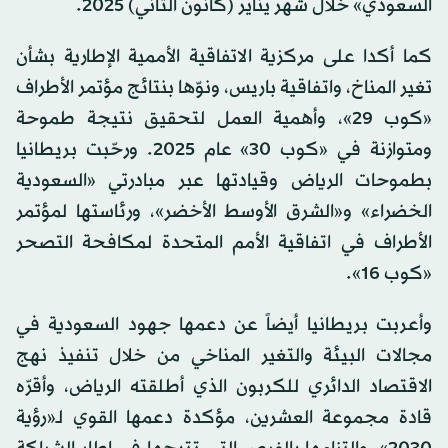
السعودي» خلال شهر يناير (كانون الثاني) 2025.
كما أكدا على مركزية الاتفاقية الأممية الإطارية بشأن
تغير المناخ، واتفاقية باريس، ونوّها بنتائج مؤتمر الأطراف
«كوب 29»، وأهمية العمل لتحقيق نتيجة طموحة
ومتوازنة في «كوب 30» عام 2025. ورحّبت بريطانيا
بطموحات الرياض وقيادتها عبر مبادرتي «السعودية
الخضراء» و«الشرق الأوسط الأخضر»، ورئاستها لمؤتمر
الأطراف في اتفاقية الأمم المتحدة لمكافحة التصحر
«كوب 16».
وأعربت بريطانيا أيضاً عن دعمها جهود السعودية في
مجالات البيئة والتغير المناخي من خلال تنفيذ نهج
الاقتصاد الدائري للكربون الذي أطلقته الرياض، وأقرّه
قادة مجموعة العشرين، مؤكدة دعمها القوي لـ«رؤية