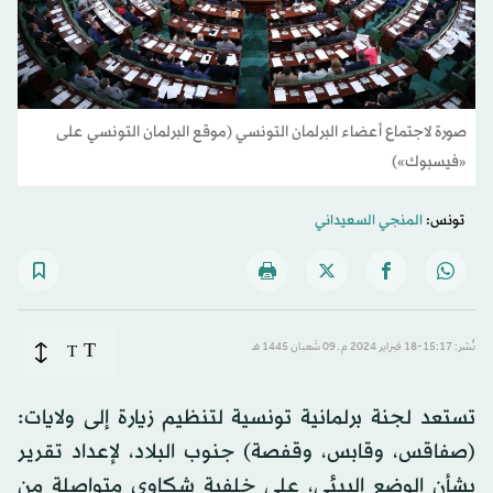
صورة لاجتماع أعضاء البرلمان التونسي (موقع البرلمان التونسي على
«فيسبوك»)
تونس:
المنجي السعيداني
T
نُشر: 15:17-18 فبراير 2024 م ـ 09 شَعبان 1445 هـ
T
تستعد لجنة برلمانية تونسية لتنظيم زيارة إلى ولايات:
(صفاقس، وقابس، وقفصة) جنوب البلاد، لإعداد تقرير
بشأن الوضع البيئي، على خلفية شكاوى متواصلة من