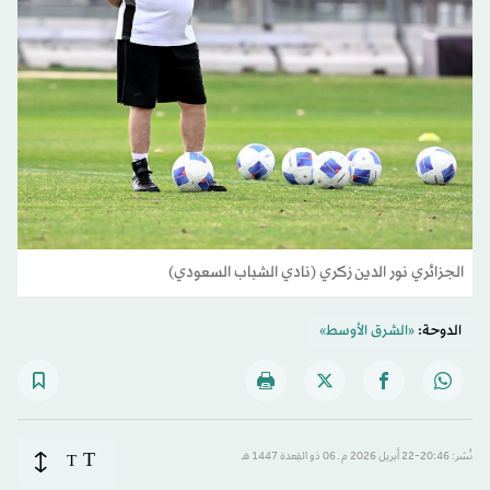
الجزائري نور الدين زكري (نادي الشباب السعودي)
الدوحة:
«الشرق الأوسط»
T
نُشر: 20:46-22 أبريل 2026 م ـ 06 ذو القِعدة 1447 هـ
T