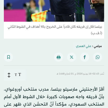
بيلسا قال إن فريقه كان قادراً على الخروج بـ10 أهداف في الشوط الثاني
(أ.ف.ب)
ميامي :
علي العمري
T
نُشر: 02:43-16 يونيو 2026 م ـ 01 مُحرَّم 1448 هـ
T
أقرَّ الأرجنتيني مارسيلو بيلسا، مدرب منتخب أوروغواي،
بأنَّ فريقه واجه صعوبات كبيرة خلال الشوط الأول أمام
المنتخب السعودي، مؤكداً أنَّ التحسُّن الذي ظهر على