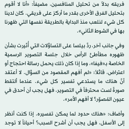
فريقه بدلاً من تحليل المنافسين، مضيفاً: «أنا لا أقوم
بتحليل الفرق الأخرى بقدر ما أركز على فريقي. كان لدينا
كل شيء لنلعب منذ البداية بالطريقة نفسها التي ظهرنا
بها في الشوط الثاني».
وفي جانب آخر، ردَّ بيلسا على التساؤلات التي أُثيرت بشأن
ظهوره مطأطئ الرأس خلال جلسة التصوير الرسمية
الخاصة بـ«فيفا»، وما إذا كان ذلك يحمل رسالة احتجاج أو
اعتراض، قائلاً: «لم أفهم المقصود من السؤال. لا أعتقد
أنَّ هناك ما يستدعي تفسير كل شيء. عندما ألتقط
صورةً لست محترفاً في التصوير، فهل يجب أن أحدق في
عيون المُصوِّر؟ لا أفهم الأمر».
وأضاف: «هناك حدود لما يمكن تفسيره. إذا كنت أنظر
إلى الأسفل، فهل يجب أن أشرح السبب؟ أحياناً لا توجد