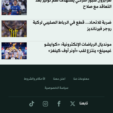
طرابزون سبور التركي يستهدف ضم نونيز بعد
التعاقد مع صلاح
ضربة للاتحاد... قطع في الرباط الصليبي لركبة
روجر فيرنانديز
مونديال الرياضات الإلكترونية: «كوايشو
غيمينغ» ينتزع لقب «أونر أوف كينغز»
معلومات عنا
اعلن معنا
الأحكام والشروط
سياسة الخصوصية
تابعنا