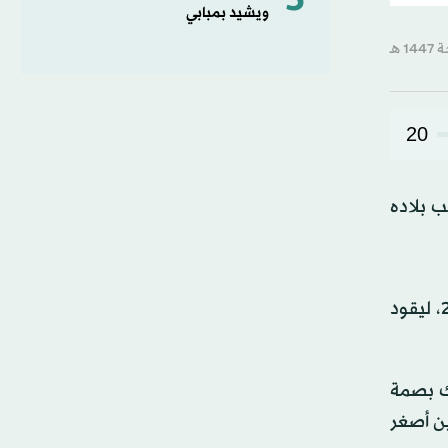
5
ويشيد بمبابي
20
 بلاده
واختير هداف فريق برشلونة الإسباني تحت 19 سنة للوجود ضمن القائمة النهائية للمنتخب المصري في مونديال 2026، ليقود
ترك بصمة
ين أصغر