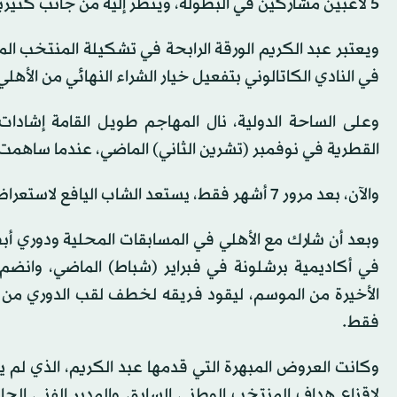
5 لاعبين مشاركين في البطولة، وينظر إليه من جانب كثيرين كأحد أبرز المواهب الصاعدة.
ويعتبر عبد الكريم الورقة الرابحة في تشكيلة المنتخب ا
في النادي الكاتالوني بتفعيل خيار الشراء النهائي من الأهلي
القطرية في نوفمبر (تشرين الثاني) الماضي، عندما ساهمت أهدا
والآن، بعد مرور 7 أشهر فقط، يستعد الشاب اليافع لاستعراض قدراته على المسرح الأكبر في عالم كرة القدم.
وبعد أن شارك مع الأهلي في المسابقات المحلية ودوري أبطال
فقط.
وكانت العروض المبهرة التي قدمها عبد الكريم، الذي لم ي