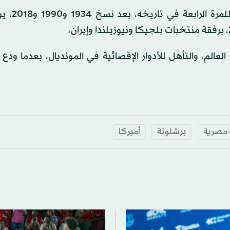
يشار إلى أن منتخب مصر، الذي يشا
م، والتأهل للأدوار الإقصائية في المونديال، بعدما ودع ا
 مصرية
برشلونة
أميركا