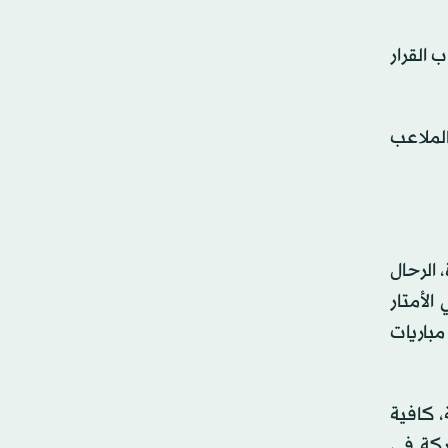
 القرار
1 سنة الذي استضافته الملاعب
 الرحال
ب دوراً حاسماً في الأمتار
يرة من الموسم، ليقود فريقه لخطف لقب الدوري من جاره إسبانيول، مسجلاً حصيلة مذهلة بلغت 5 أهداف في 7 مباريات
، كافية
لقائمته المكونة من 26 لاعباً، للمشاركة في