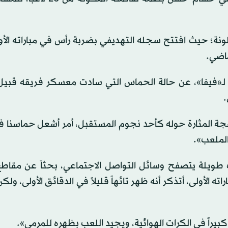
نة؛ حيث افتتح سجله التهديفي بضربة رأس في مباراته الأول
«فيفا»، عن حالة الحماس التي سادت معسكر فريقه قبيل ا
.
لضجة المثارة حوله كأحد نجوم المستقبل، أمر أشعل حماسنا 
الملعب».
 طويلة يتصفح وسائل التواصل الاجتماعي، بحثاً عن مقاطع
ه الأولى، أتذكر أنه ظهر تائهاً قليلاً في الدقائق الأولى، ولكن
ً كبيراً في الكرات الهوائية، ويجيد اللعب بظهره للمرمى».