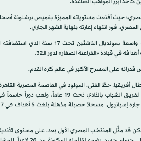
لمصري؛ حيث أقنعت مستوياته المميزة بقميص برشلونة أصحاب
 المصري، فور انتهاء إعارته بنهاية الشهر الجاري.
وعلى الساحة الدولية، نال المهاجم طويل القامة إشادات واسعة بمونديال الناشئين تحت 7
فه في قيادة «الفراعنة الصغار» لدور الـ32.
 أفريقيا، حطَّ الفتى، المولود في العاصمة المصرية القاهرة،
في أكاديمية برشلونة في فبراير (شباط) الماضي، وانضم لفريق الشباب بالنادي تحت 19 عاماً، ولع
الأخ
كن قد مثَّل المنتخب المصري الأول بعد، على مستوى الأندية
لإقناع هداف المنتخب الوطني السابق والمدير الفني الحالي حسام حسن بضمه 