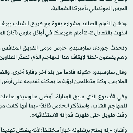
العرس المونديالي بأميركا الشمالية.
ودشن النجم الصاعد مشواره بقوة مع فريق الشباب ببرشلو
انتهت بالتعادل 2- 2 أمام هويسكا في أوائل مارس (آذار) الماضي.
وتحدث جوردي ساوسيدو، حارس مرمى الفريق المنافس، لـ
وهم يضعون خطة لإيقاف هذا المهاجم الذي تصدَّر العناوين
وقال ساوسيدو: «كونه قادماً من بلد آخر وقارة أخرى، وا
الملابس، وكنا متطلعين لرؤية ما يمكنه تقديمه على أرض 
وفي الأسبوع الذي سبق المباراة، أمضى ساوسيدو ساعات
للمهاجم الشاب. واستذكر الحارس قائلاً: «بما أنها كانت مبارات
وقت طويل حتى ظهرت قدراته الاستثنائية».
وأشار: «إنه يمنح برشلونة خياراً مختلفاً؛ لأنه يشكل تهديدا