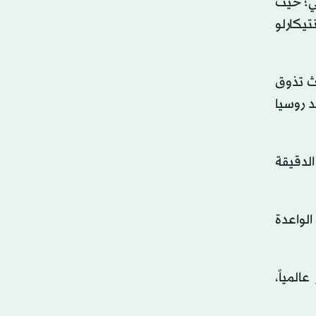
ضي؛ حيث
مونتيكارلو
ث تذوق
د روسيا
الدقيقة
الواعدة
لمياً،