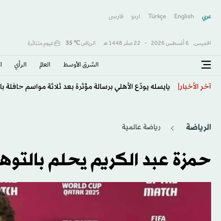
عربي
English
Türkçe
اردو
فارسى
الخميس,
6 أغسطس 2026
-
22 صفَر 1448 هـ
الرياض
℃
35
غيوم متناثرة
الشرق الأوسط​
العالم
الرأي
ا
يايسله يودّع الأهلي برسالة مؤثرة بعد ثلاثة مواسم حافلة با
آخر الأخبار
الرياضة
رياضة عالمية
حمزة عبد الكريم يحلم بالتوهج