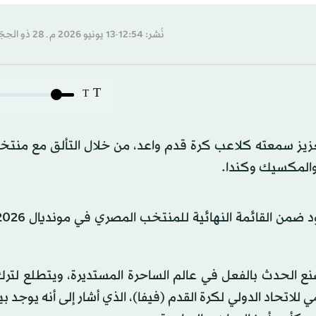
نُشر: 12:54-13 يونيو 2026 م ـ 28 ذو الحِجّة 1447 هـ
T
T
زيز سمعته كلاعب كرة قدم واعد، من خلال التألق مع منتخب
 والمكسيك وكندا.
حمزة عبد الكريم يصنع الحدث بالفعل في عالم الساحرة المستديرة، ويتطلع ل
للاتحاد الدولي لكرة القدم (فيفا)، الذي أشار إلى أنه يوجد ب