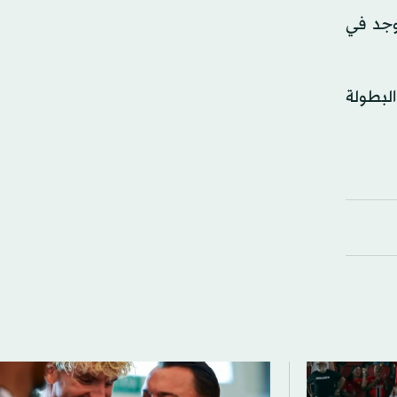
رك في كأس العالم للمرة الرابعة في تاريخه، بعد نسخ 1934 و1990 و2018، يوجد في
لبطولة