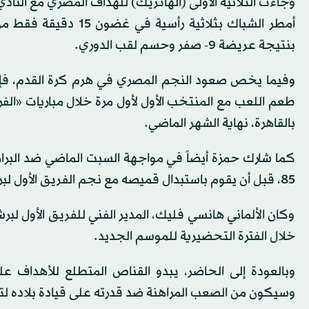
وجاءت الثلاثية الأولى (الهاتريك) للهداف المصري مع الناد
أمطر الشباك بثلاثية 
بنتيجة عريضة 9- صفر وحسم لقب الدوري.
وفيما يخص صعود النجم المصري في هرم كرة القدم، فإن
طعم اللعب مع المنتخب الأول لأول مرة خلال مباريات «الفر
بالقاهرة، نهاية الشهر الماضي.
كما شارك حمزة أيضاً في مواجهة السبت الماضي ضد البراز
85، قبل أن يقوم باستبدال قميصه مع نجم الفريق الأول لبرشلونة، رافينيا، فور إطلاق صافرة النهاية.
وكان الألماني هانسي فليك، المدير الفني للفريق الأول لب
خلال الفترة التحضيرية للموسم الجديد.
وبالعودة إلى الحاضر، يبدو القناص المتطلع للأهداف عل
وسيكون من الصعب المراهنة ضد قدرته على قيادة بلاده لتح