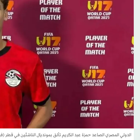
الدولي المصري الصاعد حمزة عبد الكريم تألق بمونديال الناشئين في قطر (في