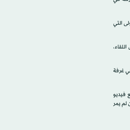
ى التي
للقاء،
في غرفة
 فيديو
 لم يمر