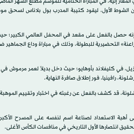
ي المعار إليه، في المباراة الختامية للموسم مطلع الشهر الما
رأسية في غضون 15 دقيقة فقط من الشوط الأول، ليقود كتيبة المدرب بول بلاناس لسحق 
ه حصل بالفعل على مقعد في المحفل العالمي الكبير؛ حي
اعنة» التحضيرية للبطولة، وذلك في مباراة وداع الجماهير ض
يل، في كليفلاند بأوهايو؛ حيث دخل بديلاً لعمر مرموش في 
رشلونة، قد كشف بالفعل عن رغبته في اختبار وتقييم الموهبة 
ى أهبة الاستعداد لصناعة اسم لنفسه على المسرح الأكبر عا
قيق انتصارها الأول التاريخي في منافسات الكأس الأغلى.