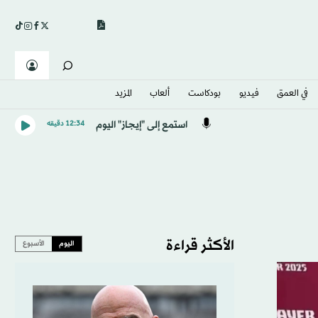
في العمق
فيديو
بودكاست
ألعاب
المزيد
استمع إلى "إيجاز" اليوم
12:34 دقيقه
الأكثر قراءة
اليوم
الأسبوع