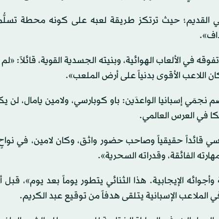
ي القديم؛ حيث ترتكز طريقة لعبه على كونه محطة تسلُّم 
داف».
وقه في الألعاب الهوائية، وبنيته الجسدية القوية، قائلاً: «لم
اللاعب الأقوى بدنياً على أرض الملعب».
نجمَي إسبانيا الواعدَين: باو كوبارسي، ولامين يامال، لن ي
كا في العرس العالمي.
قائداً حقيقياً وصاحب حضور واثق، وكان لامين، في نواحٍ 
ارته الفائقة، وقدراته السحرية».
وائه الإيجابية. هذا الثنائي يتطور يوماً بعد يوم»، قبل 
الملاعب الإسبانية يتلقى هدفاً من توقيع عبد الكريم.