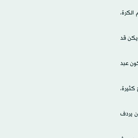
الكرة،
 يكن قد
كون عبد
كثيرة،
أن يردف