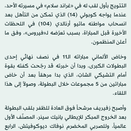
التتويج بأول لقب له في «غراند سلام» في مسيرته الأحد،
عندما يواجه كوبولي (14) الذي تمكن من التأهل بعد
انسحاب مواطنه ماتيو أرنالدي (104) في اللحظات
الأخيرة قبل المباراة، بسبب تعرّضه لـ«فيروس»، وفق ما
أعلن المنظمون.
وخاض الألماني مباراته الـ11 في نصف نهائي إحدى
البطولات الكبرى، وبدا أن خبرته قد رجّحت كفته بقوة
أمام التشيكي الشابّ، الذي بدا مرهقاً بعد أن خاض
مباراتين من 5 مجموعات خلال البطولة، وصولاً إلى هذا
اللقاء.
وأصبح زفيريف مرشحاً فوق العادة للظفر بلقب البطولة
بعد الخروج المبكر للإيطالي يانيك سينر، المصنّف الأول
عالمياً، وللصربي المخضرم نوفاك ديوكوفيتش، الرابع