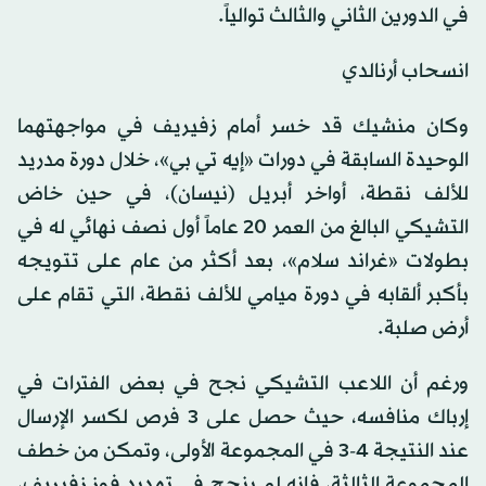
في الدورين الثاني والثالث توالياً.
انسحاب أرنالدي
وكان منشيك قد خسر أمام زفيريف في مواجهتهما
الوحيدة السابقة في دورات «إيه تي بي»، خلال دورة مدريد
للألف نقطة، أواخر أبريل (نيسان)، في حين خاض
التشيكي البالغ من العمر 20 عاماً أول نصف نهائي له في
بطولات «غراند سلام»، بعد أكثر من عام على تتويجه
بأكبر ألقابه في دورة ميامي للألف نقطة، التي تقام على
أرض صلبة.
ورغم أن اللاعب التشيكي نجح في بعض الفترات في
إرباك منافسه، حيث حصل على 3 فرص لكسر الإرسال
عند النتيجة 4-3 في المجموعة الأولى، وتمكن من خطف
المجموعة الثالثة، فإنه لم ينجح في تهديد فوز زفيريف،