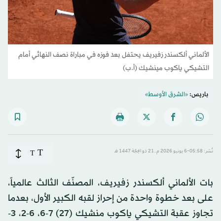
الألماني ألكسندر زفيريف يحتفل بعد فوزه في مباراة نصف النهائي أمام
التشيكي ياكوب مينشيك (أ.ب)
باريس:
«الشرق الأوسط»
T
نُشر: 05:58-6 يونيو 2026 م ـ 21 ذو الحِجّة 1447 هـ
T
بات الألماني ألكسندر زفيريف، المصنّف الثالث عالمياً،
على بعد خطوة واحدة من إحراز لقبه الكبير الأول، بعدما
تجاوز عقبة التشيكي ياكوب منشيك (27) 7-6، 6-2، 3-