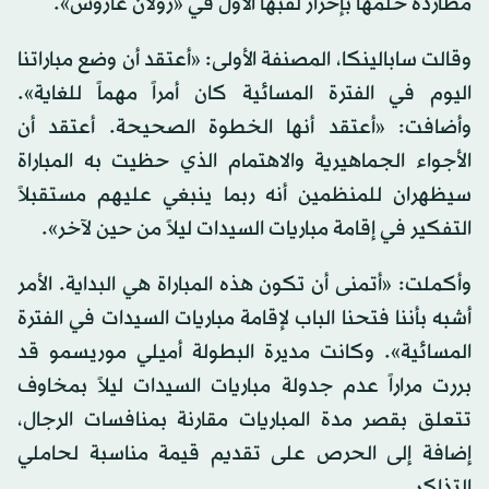
مطاردة حلمها بإحراز لقبها الأول في «رولان غاروس».
وقالت سابالينكا، المصنفة الأولى: «أعتقد أن وضع مباراتنا
اليوم في الفترة المسائية كان أمراً مهماً للغاية».
وأضافت: «أعتقد أنها الخطوة الصحيحة. أعتقد أن
الأجواء الجماهيرية والاهتمام الذي حظيت به المباراة
سيظهران للمنظمين أنه ربما ينبغي عليهم مستقبلاً
التفكير في إقامة مباريات السيدات ليلاً من حين لآخر».
وأكملت: «أتمنى أن تكون هذه المباراة هي البداية. الأمر
أشبه بأننا فتحنا الباب لإقامة مباريات السيدات في الفترة
المسائية». وكانت مديرة البطولة أميلي موريسمو قد
بررت مراراً عدم جدولة مباريات السيدات ليلاً بمخاوف
تتعلق بقصر مدة المباريات مقارنة بمنافسات الرجال،
إضافة إلى الحرص على تقديم قيمة مناسبة لحاملي
التذاكر.