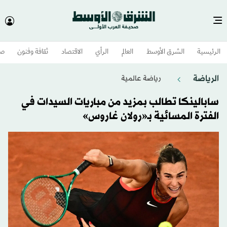
الرئيسية
الشرق الأوسط​
العالم
الرأي
الاقتصاد
ثقافة وفنون
صح
الرياضة
رياضة عالمية
سابالينكا تطالب بمزيد من مباريات السيدات في
الفترة المسائية بـ«رولان غاروس»