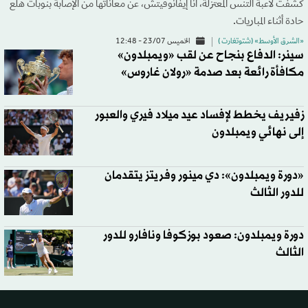
كشفت لاعبة التنس المعتزلة، آنا إيفانوفيتش، عن معاناتها من الإصابة بنوبات هلع
حادة أثناء المباريات.
«الشرق الأوسط» (شتوتغارت )
الخميس 23/07 - 12:48
سينر: الدفاع بنجاح عن لقب «ويمبلدون»
مكافأة رائعة بعد صدمة «رولان غاروس»
زفيريف يخطط لإفساد عيد ميلاد فيري والعبور
إلى نهائي ويمبلدون
«دورة ويمبلدون»: دي مينور وفريتز يتقدمان
للدور الثالث
دورة ويمبلدون: صعود بوزكوفا ونافارو للدور
الثالث