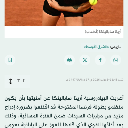
أرينا سابالينكا (أ.ف.ب)
باريس:
«الشرق الأوسط»
T
نُشر: 11:45-2 يونيو 2026 م ـ 17 ذو الحِجّة 1447 هـ
T
أعربت البيلاروسية أرينا سابالينكا عن أمنيتها بأن يكون
منظمو بطولة فرنسا المفتوحة قد اقتنعوا بضرورة إدراج
مزيد من مباريات السيدات ضمن الفترة المسائية، وذلك
بعد أدائها القوي الذي قادها للفوز على اليابانية نعومي