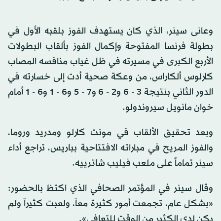
وعانى سينر، الذي كان يستهدف الفوز بلقبه الأول في
بطولة فرنسا المفتوحة وإكمال الفوز بألقاب البطولات
الأربع الكبرى في مسيرته في ظل غياب منافسه المصاب
كارلوس ألكاراس، من وعكة صحية أدت إلى خسارته في
الدور الثاني بنتيجة 3 - 6 و2 - 6 و7 - 5 و6 - 1 و6 - 1 أمام
خوان مانويل سيروندولو.
وبعد تحقيق الألقاب في مونت كارلو ومدريد وروما،
والفوز المريح في مباراته الافتتاحية بباريس، تراجع أداء
سينر تماماً على ملعب فيليب شاترييه.
وقال سينر في المؤتمر الصحافي الذي اكتظ بالحضور:
«بشكل عام، تجمعت أمور كثيرة معاً، ولعبت كثيراً ولم
يكن لدي الكثير من الوقت للتعافي».