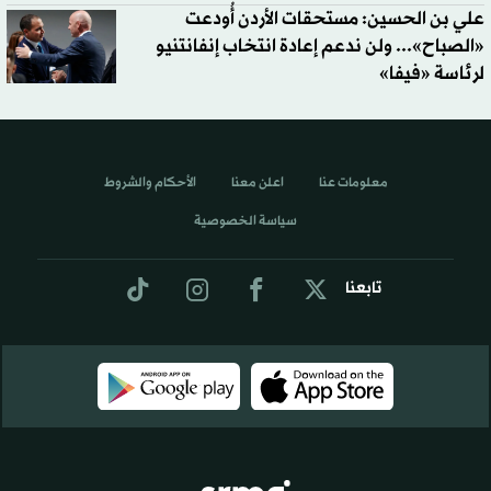
علي بن الحسين: مستحقات الأردن أُودعت
«الصباح»... ولن ندعم إعادة انتخاب إنفانتنيو
لرئاسة «فيفا»
معلومات عنا
اعلن معنا
الأحكام والشروط
سياسة الخصوصية
تابعنا