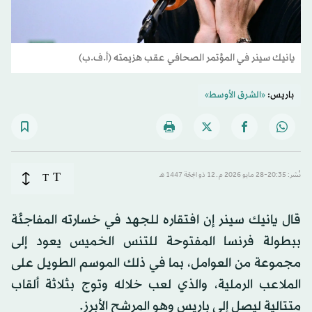
يانيك سينر في المؤتمر الصحافي عقب هزيمته (أ.ف.ب)
باريس:
«الشرق الأوسط»
T
نُشر: 20:35-28 مايو 2026 م ـ 12 ذو الحِجّة 1447 هـ
T
قال يانيك سينر إن افتقاره للجهد في خسارته المفاجئة
ببطولة فرنسا المفتوحة للتنس الخميس يعود إلى
مجموعة من العوامل، بما في ذلك الموسم الطويل على
الملاعب الرملية، والذي لعب خلاله وتوج بثلاثة ألقاب
متتالية ليصل إلى باريس وهو المرشح الأبرز.