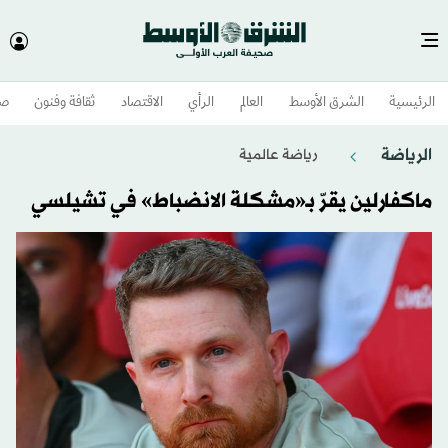
الرئيسية
الشرق الأوسط​
العالم
الرأي
الاقتصاد
ثقافة وفنون
صح
الرياضة
رياضة عالمية
ماكفارلين يقرّ بـ«مشكلة الانضباط» في تشيلسي