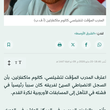
المدرب المؤقت لتشيلسي كالوم ماكفارلين (أ.ف.ب)
لندن:
«الشرق الأوسط»
T
نُشر: 18:46-25 مايو 2026 م ـ 09 ذو الحِجّة 1447 هـ
T
اعترف المدرب المؤقت لتشيلسي، كالوم ماكفارلين، بأن
السجل الانضباطي السيئ لفريقه كان سبباً رئيسياً في
فشله في التأهل إلى المسابقات الأوروبية لكرة القدم.