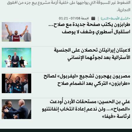
الضغوط غير المسبوقة التي يواجهها على خلفية أزمة مشروع بيع جزء من الحقوق
التجارية.
«الشرق الأوسط» (لندن)
الجمعة 07/08 - 01:21
طرابزون يكتب صفحة جديدة مع صلاح…
استقبال أسطوري وشغف لا يوصف
لاعبتان إيرانيتان تحصلان على الجنسية
الأسترالية بعد لجوئهما الإنساني
مصريون يهجرون تشجيع «ليفربول» لصالح
«طرابزون» التركي بعد انضمام صلاح
علي بن الحسين: مستحقات الأردن أُودعت
«الصباح»... ولن ندعم إعادة انتخاب إنفانتنيو
لرئاسة «فيفا»