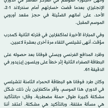
وأنهى «البلوز» الموسم في المركز العاشر في الدوري
الإنجليزي بعدما قضت خسارتهم أمام سندرلاند 1-2،
الأحد، على آمالهم الضئيلة في حجز مقعد أوروبي
الموسم المقبل.
وفي المباراة الأخيرة لماكفارلين في فترته الثانية كمدرب
مؤقت، أنهى تشيلسي اللقاء مرة أخرى بعشرة لاعبين.
وطُرد المدافع الفرنسي ويسلي فوفانا بعد حصوله على
البطاقة الصفراء الثانية إثر خطأ على ويلسون إيزيدور في
الدقيقة 61.
وكان طرد فوفانا هو البطاقة الحمراء الثامنة لتشيلسي
في الدوري هذا الموسم، وأقر ماكفارلين بأن ذلك شكّل
مشكلة كبيرة طوال حملة مضطربة. وقال: «بالتأكيد
هي مسألة مقلقة، وبالتأكيد هي مشكلة. أعتقد أننا