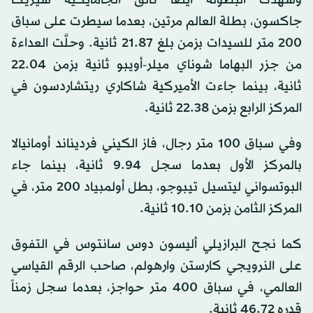
وشهدت البطولة أيضاً تألق الجامايكية شيريكا
جاكسون، بطلة العالم مرتين، بعدما سيطرت على سباق
200 متر للسيدات بزمن بلغ 21.87 ثانية. وحلَّت العداءة
من جزر البهاما شوناي ميلر-أويبو ثانية بزمن 22.04
ثانية، بينما جاءت الأميركية شاكاري ريتشاردسون في
المركز الرابع بزمن 22.38 ثانية.
وفي سباق 100 متر رجال، فاز الكيني فرديناند أومانيالا
بالمركز الأول بعدما سجل 9.94 ثانية، بينما جاء
البوتسواني ليتسيل تيبوجو، بطل أولمبياد 200 متر، في
المركز الثامن بزمن 10.10 ثانية.
كما نجح البرازيلي أليسون دوس سانتوس في التفوق
على النرويجي كارستن وارهولم، صاحب الرقم القياسي
العالمي، في سباق 400 متر حواجز، بعدما سجل زمناً
قدره 46.72 ثانية.