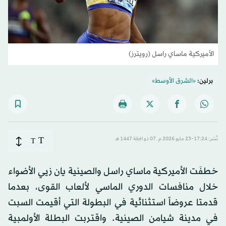
الأميركية ماساي راسل (رويترز)
برلين:
«الشرق الأوسط»
T
نُشر: 17:24-23 مايو 2026 م ـ 07 ذو الحِجّة 1447 هـ
T
خطفَت الأميركية ماساي راسل والصينية يان زيي الأضواء
خلال منافسات الدوري الماسي لألعاب القوى، بعدما
قدمتا عروضاً استثنائية في البطولة التي أقيمت السبت
في مدينة شيامن الصينية. واقتربت البطلة الأولمبية