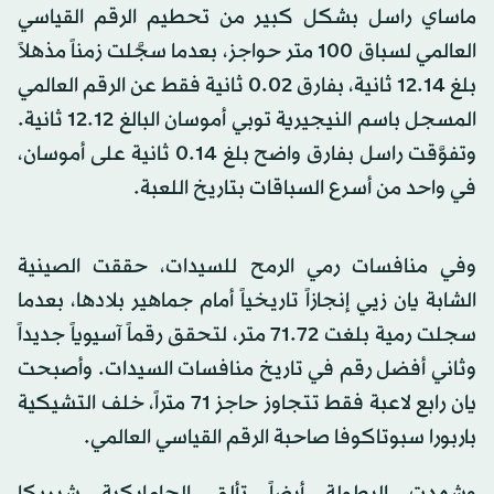
ماساي راسل بشكل كبير من تحطيم الرقم القياسي
العالمي لسباق 100 متر حواجز، بعدما سجَّلت زمناً مذهلاً
بلغ 12.14 ثانية، بفارق 0.02 ثانية فقط عن الرقم العالمي
المسجل باسم النيجيرية توبي أموسان البالغ 12.12 ثانية.
وتفوَّقت راسل بفارق واضح بلغ 0.14 ثانية على أموسان،
في واحد من أسرع السباقات بتاريخ اللعبة.
وفي منافسات رمي الرمح للسيدات، حققت الصينية
الشابة يان زيي إنجازاً تاريخياً أمام جماهير بلادها، بعدما
سجلت رمية بلغت 71.72 متر، لتحقق رقماً آسيوياً جديداً
وثاني أفضل رقم في تاريخ منافسات السيدات. وأصبحت
يان رابع لاعبة فقط تتجاوز حاجز 71 متراً، خلف التشيكية
باربورا سبوتاكوفا صاحبة الرقم القياسي العالمي.