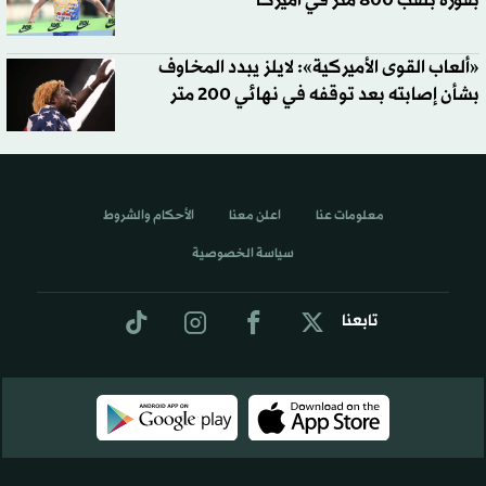
بفوزه بلقب 800 متر في أميركا
«ألعاب القوى الأميركية»: لايلز يبدد المخاوف
بشأن إصابته بعد توقفه في نهائي 200 متر
معلومات عنا
اعلن معنا
الأحكام والشروط
سياسة الخصوصية
تابعنا