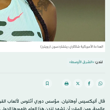
العداءة الأميركية شاكاري ريتشاردسون (رويترز)
لندن:
«الشرق الأوسط»
قال أليكسيس أوهانيان، مؤسس دوري أثلوس لألعاب القو
عالمية، ومن المقرر أن تشهد لندن هذا العام ظهورها الدولي ا