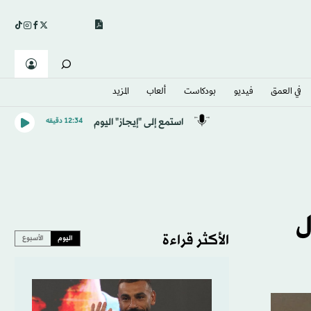
في العمق
فيديو
بودكاست
ألعاب
المزيد
استمع إلى "إيجاز" اليوم
12:34 دقيقه
ل
الأكثر قراءة
اليوم
الأسبوع