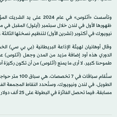
وتأسست «أثلوس» في عام 024
ظهورها الأول في لندن خلال سبتمبر (أيلول) المقبل في 
نيويورك في أكتوبر (تشرين الأول) لتنظيم نسختها الثالثة ع
وقال أوهانيان لهيئة الإذاعة البريطانية (بي بي سي) 
الدوري هذه أود إضافة مزيد من المدن وجعل (أثلوس) عالم
طموحنا كبير. لا أرى ما يمنع (أثلوس) من أن تكون ركيزة أ
مسابقة، فيما تحصل الفائزة في البطولة على 25 ألف دولار إضافية وتاج من «تيفاني آند كو».