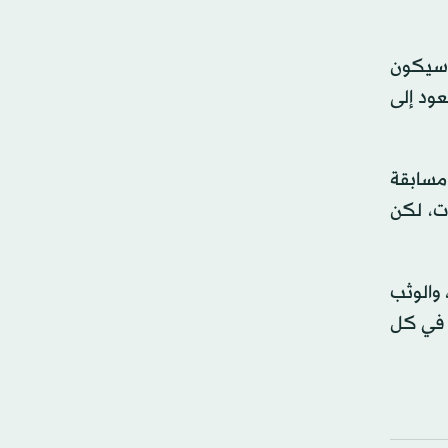
، وسيكون
ود إلى
مسابقة
ات، لكن
 و800 متر، والميل الواحد، والوثب
 وقد تحصل الفائزة على ما يصل إلى 65 ألف دولار في كل