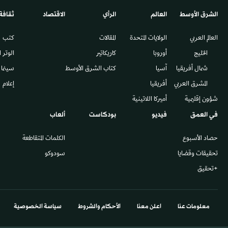
الشرق الأوسط​
العالم
الرأي
الاقتصاد
ثقافة
العالم العربي
الولايات المتحدة
المقالات
كتب
الخليج
أوروبا
كاريكاتير
الوتر 
شمال أفريقيا
آسيا
كتاب الشرق الأوسط
سينما
المشرق العربي
أفريقيا
إعلام
شؤون إقليمية
أميركا اللاتينية
في العمق
فيديو
بودكاست
ألعاب
حصاد الأسبوع
الكلمات المتقاطعة
تحقيقات وقضايا
سودوكو
+تحقيق
معلومات عنا
اعلن معنا
الأحكام والشروط
سياسة الخصوصية