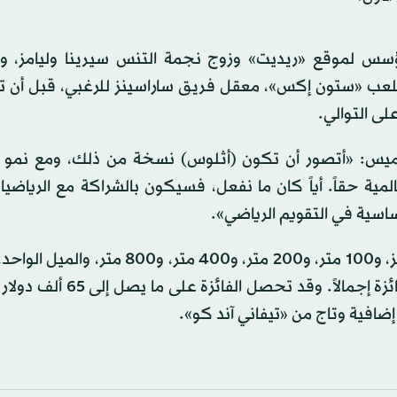
2 على يد الشريك المؤسس لموقع «ريديت» وزوج نجمة التنس سيرينا وليامز
ملعب «ستون إكس»، معقل فريق ساراسينز للرغبي، قبل أن تع
لى التوالي.
الخميس: «أتصور أن تكون (أثلوس) نسخة من ذلك، ومع نمو 
ية حقاً. أياً كان ما نفعل، فسيكون بالشراكة مع الرياضي
ساسية في التقويم الرياضي».
ستُقام سباقات في 7 تخصصات، هي سباق 100 متر حواجز، و100 متر، و200 متر، و400 متر،
الطويل، في لندن ونيويورك، وستُحدد النقاط المجمعة الفائزة إجمالاً.