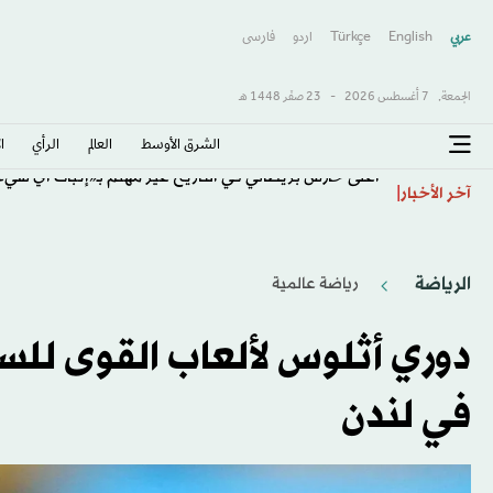
عربي
English
Türkçe
اردو
فارسى
الجمعة,
7 أغسطس 2026
-
23 صفَر 1448 هـ
الشرق الأوسط​
العالم
الرأي
ا
أغلى حارس بريطاني في التاريخ غير مهتم بـ«إثبات أي شيء
آخر الأخبار
الرياضة
رياضة عالمية
دوري أثلوس لألعاب القوى للسي
في لندن