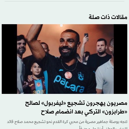
مقالات ذات صلة
مصريون يهجرون تشجيع «ليفربول» لصالح
«طرابزون» التركي بعد انضمام صلاح
تتجه بوصلة جماهير مصرية من محبي كرة القدم نحو تشجيع محمد صلاح قائد