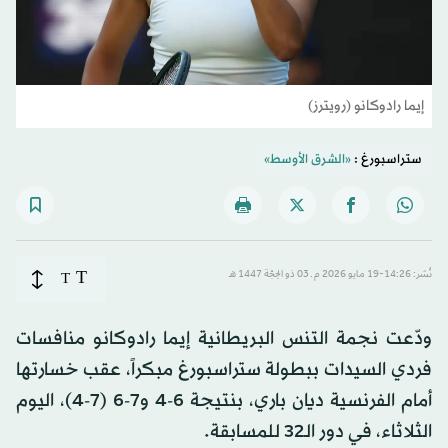
إيما رادوكانو (رويترز)
ستراسبورغ :
«الشرق الأوسط»
T
نُشر: 14:26-19 مايو 2026 م ـ 03 ذو الحِجّة 1447 هـ
T
ودّعت نجمة التنس البريطانية إيما رادوكانو منافسات
فردي السيدات ببطولة ستراسبورغ مبكراً، عقب خسارتها
أمام الفرنسية ديان باري، بنتيجة 6-4 و7-6 (7-4)، اليوم
الثلاثاء، في دور الـ32 للمسابقة.