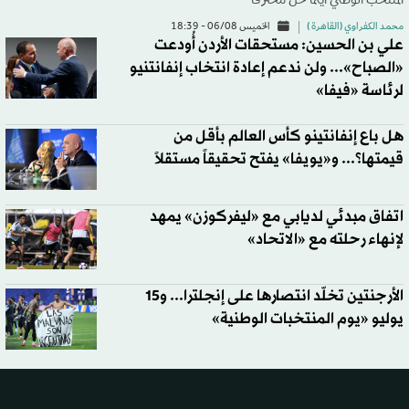
المنتخب الوطني أينما حل محترفاً
محمد الكفراوي (القاهرة )
الخميس 06/08 - 18:39
علي بن الحسين: مستحقات الأردن أُودعت
«الصباح»... ولن ندعم إعادة انتخاب إنفانتنيو
لرئاسة «فيفا»
هل باع إنفانتينو كأس العالم بأقل من
قيمتها؟... و«يويفا» يفتح تحقيقاً مستقلاً
اتفاق مبدئي لديابي مع «ليفركوزن» يمهد
لإنهاء رحلته مع «الاتحاد»
الأرجنتين تخلّد انتصارها على إنجلترا... و15
يوليو «يوم المنتخبات الوطنية»