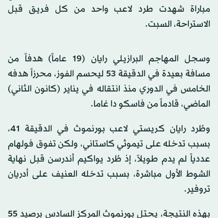
مباراة شهدت طرد لاعب واحد من كل فريق قبل
الاستراحة، السبت.
وسجل المهاجم البرازيلي رايان (19 عاماً) هدفاً من
مسافة بعيدة في الدقيقة 53 ليحسم الفوز، محرزاً هدفه
الخامس في الدوري منذ انتقاله في يناير (كانون الثاني)
الماضي، قادماً من فاسكو دا غاما.
وطُرد رايان كريستي لاعب بورنموث في الدقيقة 41،
بسبب تدخله على تيموثي كاستاني، ولكن تفوق فولهام
عددياً لم يدم طويلاً، إذ طُرد يواكيم أندرسن قبل نهاية
الشوط الأول مباشرة، بسبب تدخله العنيف على أدريان
تروفير.
بهذه النتيجة، يحتل بورنموث المركز السادس برصيد 55