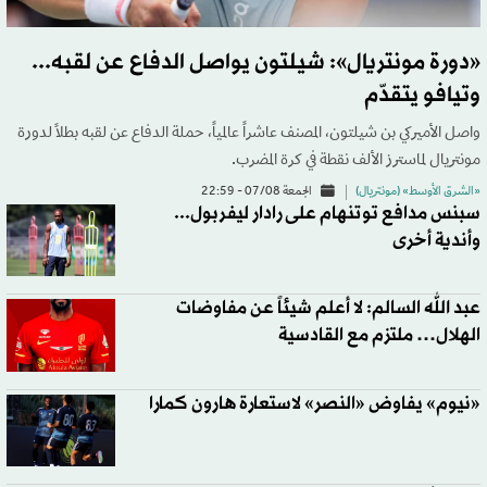
«دورة مونتريال»: شيلتون يواصل الدفاع عن لقبه...
وتيافو يتقدّم
واصل الأميركي بن شيلتون، المصنف عاشراً عالمياً، حملة الدفاع عن لقبه بطلاً لدورة
مونتريال لماسترز الألف نقطة في كرة المضرب.
«الشرق الأوسط» (مونتريال)
الجمعة 07/08 - 22:59
سبنس مدافع توتنهام على رادار ليفربول...
وأندية أخرى
عبد الله السالم: لا أعلم شيئاً عن مفاوضات
الهلال… ملتزم مع القادسية
«نيوم» يفاوض «النصر» لاستعارة هارون كمارا