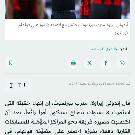
أندوني إيراولا مدرب بورنموث يحتفل مع لاعبيه بالفوز على فولهام
(رويترز)
لندن:
«الشرق الأوسط»
T
نُشر: 19:06-9 مايو 2026 م ـ 23 ذو القِعدة 1447 هـ
T
قال إندوني إيراولا، مدرب بورنموث، إن إنهاء حقبته التي
استمرت 3 سنوات بنجاح سيكون أمراً رائعاً، بعد أن
اكتسبت مسيرة فريقه نحو المراكز المؤهلة للمسابقات
القارية دفعة، بفوزه 1-صفر على مضيِّفه فولهام، في