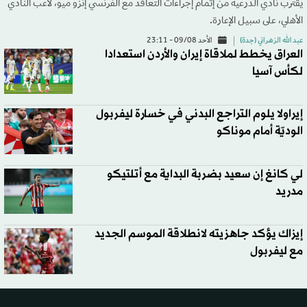
يقترب نادي الدرعية من إتمام إجراءات التعاقد مع الفرنسي إنزو ميو، لاعب النادي
الأهلي، على سبيل الإعارة.
عبد الله الزهراني (جدة)
الأحد 09/08 - 23:11
العراق يخطط لملاقاة إيران والأردن استعدادا
لكأس آسيا
إيراولا يلوم التراجع البدني في خسارة ليفربول
الوديّة أمام موناكو
لي كانغ إن سعيد بضربة البداية مع أتلتيكو
مدريد
إيزاك يؤكد جاهزيته لانطلاقة الموسم الجديد
مع ليفربول