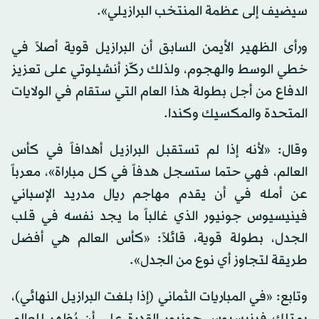
سيضيف إلى عظمة المنتخب البرازيلي».
ورأى الظهير الأيمن السابق أن البرازيل قوية أصلاً في
خطي الوسط والهجوم، ولذلك ركّز أنشيلوتي على تعزيز
الدفاع من أجل بطولة هذا العام التي ستقام في الولايات
المتحدة والمكسيك وكندا.
وقال: «لأنه إذا لم تستقبل البرازيل أهدافاً في كأس
العالم، فهي حتما ستسجل هدفاً في كل مباراة»، معرباً
عن أمله في أن يقدم مهاجم ريال مدريد الإسباني
فينيسيوس جونيور الذي غالباً ما يجد نفسه في قلب
الجدل، بطولة قوية، قائلاً: «كأس العالم هي أفضل
طريقة لتجاوز أي نوع من الجدل».
وتابع: «في المباريات الثماني (إذا بلغت البرازيل النهائي)،
يمتلك فينيسيوس جونيور القدرة على أن يُظهر للعالم