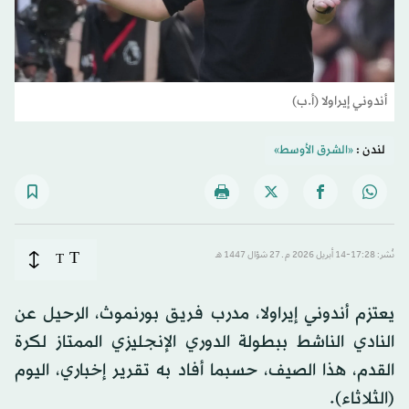
أندوني إيراولا (أ.ب)
لندن :
«الشرق الأوسط»
T
نُشر: 17:28-14 أبريل 2026 م ـ 27 شوّال 1447 هـ
T
يعتزم أندوني إيراولا، مدرب فريق بورنموث، الرحيل عن
النادي الناشط ببطولة الدوري الإنجليزي الممتاز لكرة
القدم، هذا الصيف، حسبما أفاد به تقرير إخباري، اليوم
(الثلاثاء).