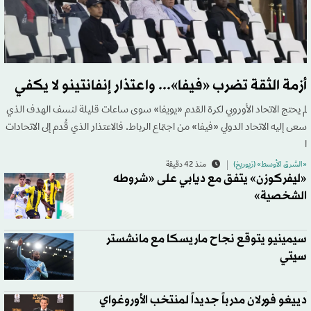
أزمة الثقة تضرب «فيفا»... واعتذار إنفانتينو لا يكفي
لم يحتج الاتحاد الأوروبي لكرة القدم «يويفا» سوى ساعات قليلة لنسف الهدف الذي
سعى إليه الاتحاد الدولي «فيفا» من اجتماع الرباط. فالاعتذار الذي قُدم إلى الاتحادات
ا
«الشرق الأوسط» (زيوريخ)
منذ 42 دقيقة
«ليفركوزن» يتفق مع ديابي على «شروطه
الشخصية»
سيمينيو يتوقع نجاح ماريسكا مع مانشستر
سيتي
دييغو فورلان مدرباً جديداً لمنتخب الأوروغواي