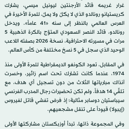
غرار غريمه قائد الأرجنتين ليونيل ميسي، يشارك
كريستيانو رونالدو الذي لا يكلّ ولا يملّ، للمرة الأخيرة في
العرس العالمي بالنظر إلى سنه «41 عاماً». ويدخل
رونالدو، قائد النصر
السعودي
المتوَّج بالكرة الذهبية 5
مرات في مسيرته الاحترافية، نسخة 2026 بصفته اللاعب
الوحيد الذي سجل في 5 نسخ مختلفة من كأس العالم.
في المقابل، تعود الكونغو الديمقراطية للمرة الأولى منذ
1974، عندما كانت تشارك تحت اسم زائير، وخسرت
آنذاك مبارياتها الثلاث من دون تسجيل أي هدف، مع
تلقِّي 14 هدفاً. ولم تكن تحضيرات رجال المدرب الفرنسي
سيباستيان دوسابر مثالية؛ إذ فرض تفشي قاتل لفيروس
(إيبولا) قيوداً على تنقل مشجعيهم.
وفي المجموعة ذاتها، تبدأ أوزبكستان مشاركتها الأولى