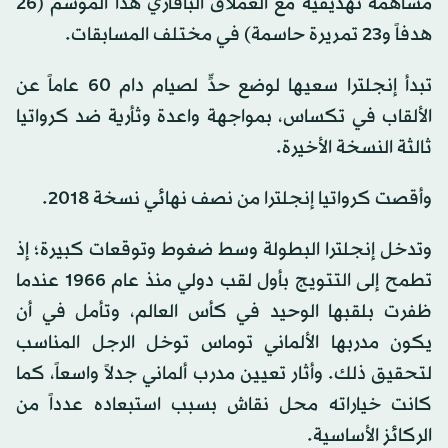
مساهمة تهديفية مع العملاق البافاري هذا الموسم (26
هدفاً و23 تمريرة حاسمة) في مختلف المسابقات.
تبدأ إنجلترا سعيها لوضع حدٍّ لصيام دام 60 عاماً عن
الألقاب في تكساس، بمواجهة واعدة وثأرية ضد كرواتيا
ثالثة النسخة الأخيرة.
وأقصت كرواتيا إنجلترا من نصف نهائي نسخة 2018.
وتدخل إنجلترا البطولة وسط ضغوط وتوقعات كبيرة؛ إذ
تطمح إلى التتويج بأول لقب دولي منذ عام 1966 عندما
ظفرت بلقبها الوحيد في كأس العالم، وتأمل في أن
يكون مدربها الألماني توماس توخل الرجل المناسب
لتحقيق ذلك. وأثار تعيين مدرب ألماني جدلاً واسعاً، كما
كانت خياراته محل نقاش بسبب استبعاده عدداً من
الركائز الأساسية.