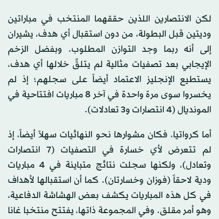
لكن الانتصارين اللذين حققهما المنتخب في مباراتين
وديتين قبل البطولة، من دون استقبال أي هدف، يشيران
إلى أنه ربما وجد التوازن المطلوب. وبفضل الزخم
الإيجابي بعد تصفيات مثالية لم يتلقَّ خلالها أي هدف،
يستطيع الإنجليز الاعتماد أيضاً على سجلهم؛ إذ لم
يخسروا سوى مرة واحدة في آخر 8 مباريات افتتاحية في
المونديال (4 انتصارات و3 تعادلات).
أما كرواتيا، فكان مشوارها نحو النهائيات سهلاً أيضاً، إذ
لم تتعرض لأي خسارة في التصفيات (7 انتصارات
وتعادل)، ولكنها سجلت نتائج متباينة في 4 مباريات
ودية لاحقاً (فوزان وخسارتان). كما أن استقبالها لأهداف
في كل هذه المباريات يكشف بعض الهشاشة الدفاعية،
وهو أمر مقلق. وفي المجموعة ذاتها، يفتتح منتخبا غانا