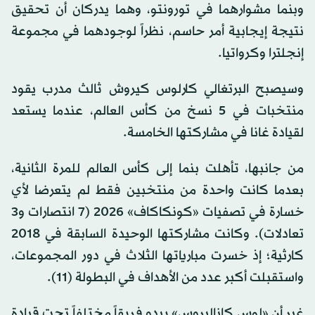
وبنما مشوارهما في تورونتو، وهما يدركان أن تحقيق
نتيجة إيجابية أمر حاسم، نظراً لوجودهما في مجموعة
إنجلترا وكرواتيا.
وسيصبح البرتغالي كارلوس كيروش ثالث مدرب يقود
منتخبات في 5 نسخ من كأس العالم، عندما يستعد
لقيادة غانا في مشاركتها الخامسة.
من جانبها، تأهلت بنما إلى كأس العالم للمرة الثانية،
بعدما كانت واحدة من منتخبين فقط لم يتعرضا لأي
خسارة في تصفيات «كونكاكاف» 2026 (7 انتصارات و3
تعادلات). وكانت مشاركتها الوحيدة السابقة في 2018
كارثية؛ إذ خسرت مبارياتها الثلاث في دور المجموعات،
واستقبلت أكبر عدد من الأهداف في البطولة (11).
غير أن «لوس كاناليروس» يبدو فريقاً مختلفاً تحت قيادة