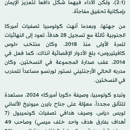
(1-2)، ولكن الأداء فيهما شكل دافعاً لتعزيز الإيمان
بإمكانية تحقيق مفاجأة.
من جهتها، وبعدما أنهت كولومبيا تصفيات أميركا
الجنوبية ثالثة مع تسجيل 28 هدفاً، تعود إلى النهائيات
للمرة الأولى منذ 2018. وكان منتخب «لوس
كافيتيروس» بلغ الأدوار الإقصائية آنذاك، كما فعل في
2014، عقب صدارة المجموعة في النسختين، وكان
مدربه الحالي الأرجنتيني نستور لورنسو مساعداً للمدرب
في النسختين.
وتبدو كولومبيا، وصيفة «كوبا أميركا» 2024، مستعدة
للتألق مجدداً، معوِّلة على جناح بايرن ميونيخ الألماني
لويس دياس، وصيف هدافي تصفيات كونميبول (7
أهداف بفارق هدف واحد خلف ميسي) وصاحب 49