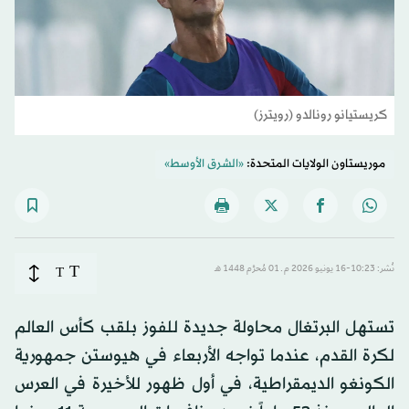
كريستيانو رونالدو (رويترز)
موريستاون الولايات المتحدة:
«الشرق الأوسط»
T
نُشر: 10:23-16 يونيو 2026 م ـ 01 مُحرَّم 1448 هـ
T
تستهل البرتغال محاولة جديدة للفوز بلقب كأس العالم
لكرة القدم، عندما تواجه الأربعاء في هيوستن جمهورية
الكونغو الديمقراطية، في أول ظهور للأخيرة في العرس