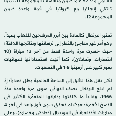
العالمي منذ 52 عاماً ضمن منافسات المجموعة 11، بينما
تلتقي إنجلترا مع كرواتيا في قمة واعدة ضمن
المجموعة 12.
تعتبر البرتغال كالعادة بين أبرز المرشحين للذهاب بعيداً،
وهو أمر غير مفاجئ بالنظر إلى ترسانتها ونتائجها اللافتة؛
حيث خسرت مرة واحدة فقط من آخر 13 مباراة (10
انتصارات، وتعادلان)، كما أنهت استعداداتها للنهائيات
بفوز كبير على أرمينيا 9-1 في التصفيات.
لكن نقل هذا التألق إلى الساحة العالمية يظل تحدياً؛ إذ
لم تبلغ البرتغال نصف النهائي سوى مرة واحدة منذ
1966، وغالباً ما كلفتها بداياتها المتعثرة الكثير في
النسخ الأخيرة؛ حيث لم تحقق سوى فوز واحد في آخر 4
مباريات افتتاحية في المونديال (تعادلان وخسارة). وعلى