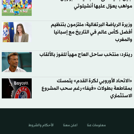
مواهب يعوّل عليها أنشيلوتي
وزيرة الرياضة البرتغالية: ملتزمون بتنظيم
أفضل كأس عالم في التاريخ مع إسبانيا
والمغرب
رينارد: منتخب ساحل العاج مهيأ للفوز بالألقاب
«الاتحاد الأوروبي لكرة القدم» يتمسك
بمقاطعة بطولات «فيفا» رغم سحب المشروع
الاستثماري
معلومات عنا
اعلن معنا
الأحكام والشروط