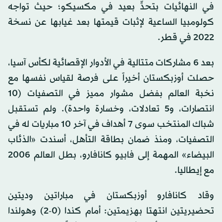
في النهائيات بتحدٍّ بعيد في مكسيكو؛ حيث تواجه
كولومبيا الساعية لإثبات قيمتها بعد غيابها عن نسخة
2022 في قطر.
بعد 6 مشاركات متتالية في الأدوار الإقصائية لكأس آسيا،
حصلت أوزبكستان أخيراً على فرصة لقياس نفسها مع
نخبة العالم بفضل مشوار مميز في التصفيات (10
انتصارات، و5 تعادلات، وخسارة واحدة). ولم تستقبل
شباك المنتخب سوى 7 أهداف في آخر 10 مباريات له في
التصفيات، ومنذ ضمان بطاقة التأهل، أسندت «الذئاب
البيضاء» المهمة إلى فابيو كانافارو، بطل العالم 2006
مع إيطاليا.
وقاد كانافارو أوزبكستان في مباراتين وديتين
تحضيريتين انتهتا بهزيمتين: أمام كندا (0-2) وهولندا