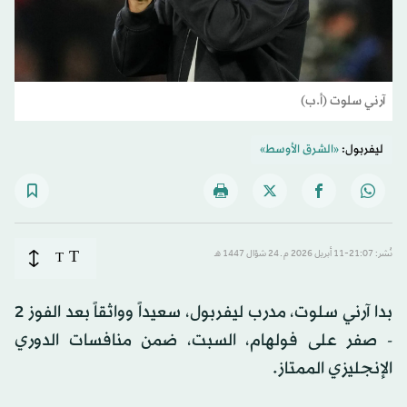
آرني سلوت (أ.ب)
ليفربول:
«الشرق الأوسط»
T
نُشر: 21:07-11 أبريل 2026 م ـ 24 شوّال 1447 هـ
T
بدا آرني سلوت، مدرب ليفربول، سعيداً وواثقاً بعد الفوز 2
- صفر على فولهام، السبت، ضمن منافسات الدوري
الإنجليزي الممتاز.