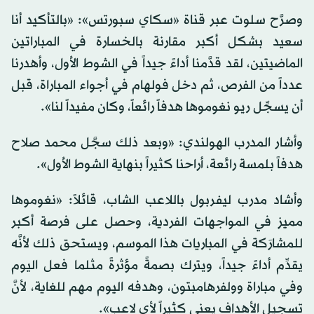
وصرَّح سلوت عبر قناة «سكاي سبورتس»: «بالتأكيد أنا
سعيد بشكل أكبر مقارنة بالخسارة في المباراتين
الماضيتين، لقد قدَّمنا أداءً جيداً في الشوط الأول، وأهدرنا
عدداً من الفرص، ثم دخل فولهام في أجواء المباراة، قبل
أن يسجِّل ريو نغوموها هدفاً رائعاً، وكان مفيداً لنا».
وأشار المدرب الهولندي: «وبعد ذلك سجَّل محمد صلاح
هدفاً بلمسة رائعة، أراحنا كثيراً بنهاية الشوط الأول».
وأشاد مدرب ليفربول باللاعب الشاب، قائلاً: «نغوموها
مميز في المواجهات الفردية، وحصل على فرصة أكبر
للمشارَكة في المباريات هذا الموسم، ويستحق ذلك لأنَّه
يقدِّم أداءً جيداً، ويترك بصمةً مؤثرةً مثلما فعل اليوم
وفي مباراة وولفرهامبتون، وهدفه اليوم مهم للغاية، لأنَّ
تسجيل الأهداف يعني كثيراً لأي لاعب».