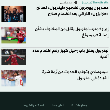
The Athletic (طرابزون)
منذ ساعتين
مصريون يهجرون تشجيع «ليفربول» لصالح
«طرابزون» التركي بعد انضمام صلاح
إيراولا مدرب ليفربول يقلل من المخاوف بشأن
إصابة فريمبونغ
ليفربول يغلق باب رحيل كييزا رغم اهتمام عدة
أندية
سوبوسلاي يتجنب الحديث عن أزمة شارة
القيادة في ليفربول
معلومات عنا
اعلن معنا
الأحكام والشروط