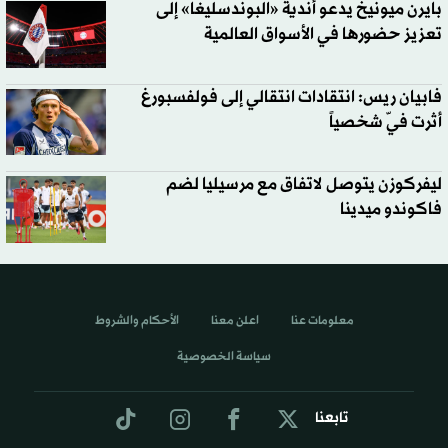
بايرن ميونيخ يدعو أندية «البوندسليغا» إلى
تعزيز حضورها في الأسواق العالمية
فابيان ريس: انتقادات انتقالي إلى فولفسبورغ
أثرت فيّ شخصياً
ليفركوزن يتوصل لاتفاق مع مرسيليا لضم
فاكوندو ميدينا
معلومات عنا
اعلن معنا
الأحكام والشروط
سياسة الخصوصية
تابعنا