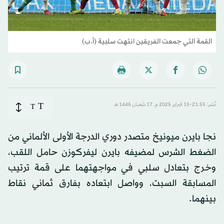
القمة التي جمعت الفريقين انتهت سلبية (أ.ب)
T
نُشر: 21:55-15 فبراير 2025 م ـ 17 شَعبان 1446 هـ
T
نجا بايرن ميونيخ متصدر دوري الدرجة الأولى الألماني من
الضغط الشرس لمضيفه بايرن ليفركوزن حامل اللقب،
وخرج بتعادل سلبي في مواجهتهما على قمة ترتيب
المسابقة السبت، وواصل ابتعاده بفارق ثماني نقاط
بينهما.