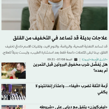
علاجات بديلة قد تساعد في التخفيف من القلق
قد تساعد التغذية الصحية، والرياضة، والنوم الجيد، وتقنيات الاسترخاء في تخفيف
القلق، بينما تبقى المكملات داعمة فقط بعد استشارة الطبيب، وليست بديلاً للعلاج.
«الشرق الأوسط» (بيروت)
الجمعة 07/08 - 09:31
هل يُفضَّل شرب مخفوق البروتين قبل التمرين
أم بعده؟
أزمة الثقة تضرب «فيفا»... واعتذار إنفانتينو لا
يكفي
«ليفركوزن» يتفق مع ديابي على «شروطه