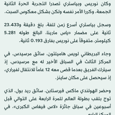
وكان نوريس وبياستري تصدرا التجربة الحرة الثانية
الجمعة، وكررا الأمر نفسه ولكن بشكل معكوس السبت.
وسجل بياستري أسرع زمن للفة، بلغ دقيقة و23.433
ثانية على مضمار «ياس مارينا، البالغ طوله 5.281
كيلومتر، متفوقاً على نوريس بفارق 0.193 ثانية.
وجاء البريطاني لويس هاميلتون، سائق مرسيدس، في
المركز الثالث في السباق الأخير له مع مرسيدس، إذ
سيترك الفريق بعدما قضى معه 12 عاماً للانتقال لفيراري،
إذ سيحصل على مكان ساينز.
وحضر الهولندي ماكس فيرستابن، سائق ريد بول، الذي
توج بلقب بطولة العالم للمرة الرابعة على التوالي قبل
أسبوعين في سباق جائزة «لاس فيغاس الكبرى»، في
المركز الرابع.