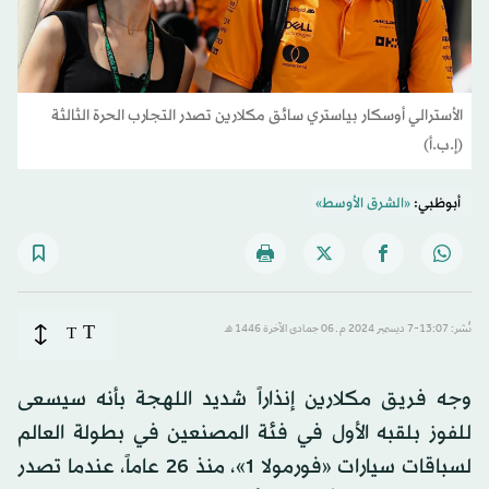
الأسترالي أوسكار بياستري سائق مكلارين تصدر التجارب الحرة الثالثة
(إ.ب.أ)
أبوظبي:
«الشرق الأوسط»
T
نُشر: 13:07-7 ديسمبر 2024 م ـ 06 جمادى الآخرة 1446 هـ
T
وجه فريق مكلارين إنذاراً شديد اللهجة بأنه سيسعى
للفوز بلقبه الأول في فئة المصنعين في بطولة العالم
لسباقات سيارات «فورمولا 1»، منذ 26 عاماً، عندما تصدر