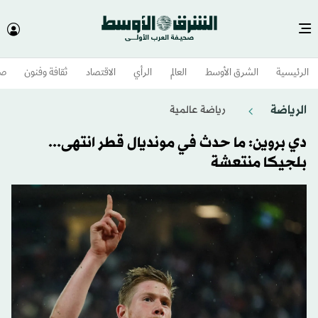
الرئيسية
الشرق الأوسط​
العالم
الرأي
الاقتصاد
ثقافة وفنون
صح
الرياضة
رياضة عالمية
دي بروين: ما حدث في مونديال قطر انتهى...
بلجيكا منتعشة