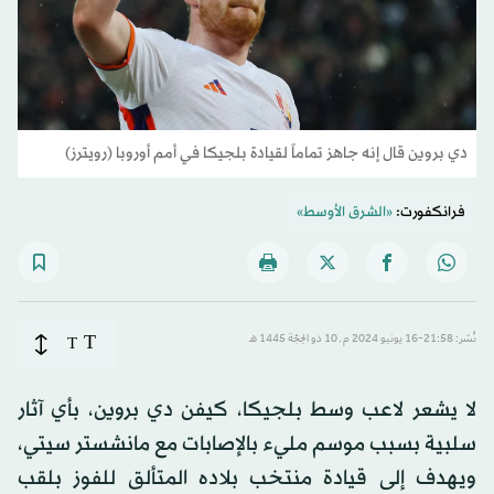
دي بروين قال إنه جاهز تماماً لقيادة بلجيكا في أمم أوروبا (رويترز)
فرانكفورت:
«الشرق الأوسط»
T
نُشر: 21:58-16 يونيو 2024 م ـ 10 ذو الحِجّة 1445 هـ
T
لا يشعر لاعب وسط بلجيكا، كيفن دي بروين، بأي آثار
سلبية بسبب موسم مليء بالإصابات مع مانشستر سيتي،
ويهدف إلى قيادة منتخب بلاده المتألق للفوز بلقب