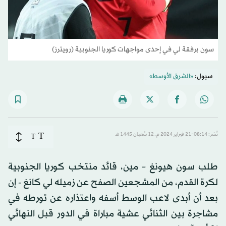
سون برفقة لي في إحدى مواجهات كوريا الجنوبية (رويترز)
سيول:
«الشرق الأوسط»
T
نُشر: 08:14-21 فبراير 2024 م ـ 12 شَعبان 1445 هـ
T
طلب سون هيونغ – مين، قائد منتخب كوريا الجنوبية
لكرة القدم، من المشجعين الصفح عن زميله لي كانغ - إن
بعد أن أبدى لاعب الوسط أسفه واعتذاره عن تورطه في
مشاجرة بين الثنائي عشية مباراة في الدور قبل النهائي