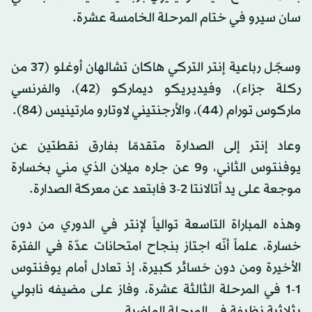
سان سيرو في ختام المرحلة الخامسة عشرة.
وسجّل رباعية إنتر التركي هاكان تشالهان أوغلو (37 من
ركلة جزاء)، وفيديريكو ديماركو (42)، والفرنسي
ماركوس تورام (44)، والأرجنتيني لاوتارو مارتينيس (84).
وعاد إنتر إلى الصدارة متقدمًا بفارق نقطتين عن
يوفنتوس الثاني، و9 عن جاره ميلان الذي مني بخسارة
موجعة على يد أتالانتا 2-3 فابتعد عن معركة الصدارة.
وهذه المباراة التاسعة توالياً لإنتر في الدوري من دون
خسارة، علماً أنّه اجتاز بنجاح امتحانات عدّة في الفترة
الأخيرة ومن دون خسائر كبيرة، إذ تعادل أمام يوفنتوس
1-1 في المرحلة الثالثة عشرة، وفاز على مضيفه نابولي
بثلاثية نظيفة في المرحلة الماضية.