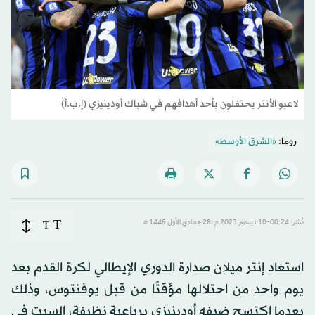
لاعبو الأنتر يحتفلون بأحد أهدافهم في شباك أودينيزي (إ.ب.أ)
روما:
«الشرق الأوسط»
T
نُشر: 00:24-10 ديسمبر 2023 م ـ 28 جمادي الأول 1445 هـ
T
استعاد إنتر ميلان صدارة الدوري الإيطالي لكرة القدم بعد
يوم واحد من احتلالها مؤقتًا من قبل يوفنتوس، وذلك
بعدما اكتسح ضيفه أودينيزي برباعية نظيفة، السبت في