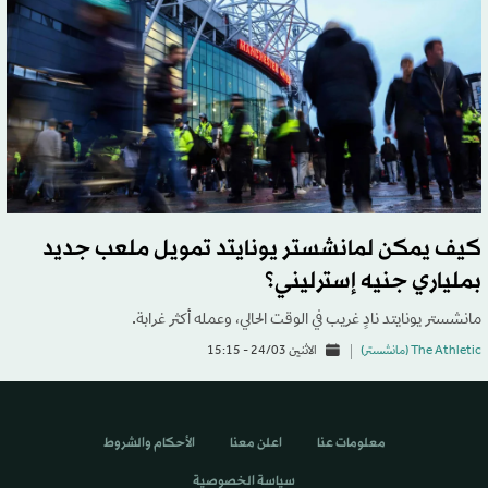
كيف يمكن لمانشستر يونايتد تمويل ملعب جديد
بملياري جنيه إسترليني؟
مانشستر يونايتد نادٍ غريب في الوقت الحالي، وعمله أكثر غرابة.
The Athletic (مانشستر)
الاثنين 24/03 - 15:15
معلومات عنا
اعلن معنا
الأحكام والشروط
سياسة الخصوصية