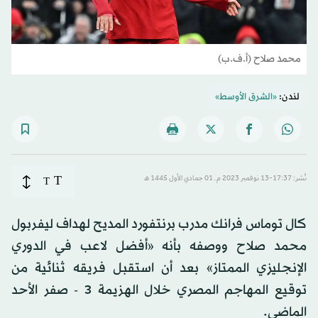
محمد صلاح (أ.ف.ب)
لندن:
«الشرق الأوسط»
T
نُشر: 17:37-13 نوفمبر 2023 م ـ 01 جمادي الأول 1445 هـ
T
كال توماس فرانك مدرب برنتفورد المديح لهداف ليفربول
محمد صلاح ووصفه بأنه «أفضل لاعب في الدوري
الإنجليزي الممتاز» بعد أن استقبل فريقه ثنائية من
توقيع المهاجم المصري خلال الهزيمة 3 - صفر الأحد
الماضي.