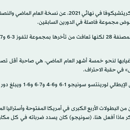
وغابت بافليوتشنكوفا، التي خسرت أمام التشيكية باربورا كريتشيكوفا في نهائي 2021، عن نسخة العا
ض مجموعة فاصلة في الدورين السابقين.
لتي تراجعت للتصنيف 333 عالمياً بعد غيابها لنحو خمسة أشهر العام الماضي، هي صاحبة أق
وس» في حقبة الاحتراف.
كما أظهر ختشانوف، المصنف 11، مرونة كبيرة ليفوز على الإيطالي لورينت
من البطولات الأربع الكبرى في أمريكا المفتوحة وأستراليا ال
كر ماذا أفعل هنا، (سونيجو) كان يسدد ضرباته في كل مكان