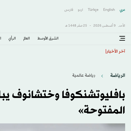
عربي
English
Türkçe
اردو
فارسى
الأحد,
9 أغسطس 2026
-
25 صفَر 1448 هـ
الشرق الأوسط​
العالم
الرأي
ا
ما مخاطر تناول أدوية إنقاص الوزن بعد سن الـ60؟
آخر الأخبار
الرياضة
رياضة عالمية
بافليوتشنكوفا وختشانوف يبلغ
المفتوحة»