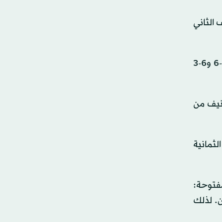
م الماضي والنصف الثاني
وواجهت اللاعبة الروسية اختباراً صعباً أمام إليسه ميرتنز، المصنفة 28 لكنها تعافت من تأخرها بمجموعة لتفوز 3-6 و7-6 و6-3
ل تصنيف من
سو سونيجو 1-6 و6-4 و7-6 و6-1 ويبلغ دور الثمانية
مفتوحة:
. لذلك