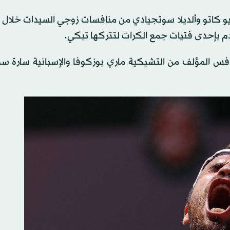
عب رقم 14 حيث تم استبعاد ميو كاتو وألديلا سوتجيادي من منافسات زوجي السيدات خل
دم بإحدى فتيات جمع الكرات لتتركها تبكي.
نافس المؤلف من التشيكية ماري بوزكوفا والإسبانية سارة 