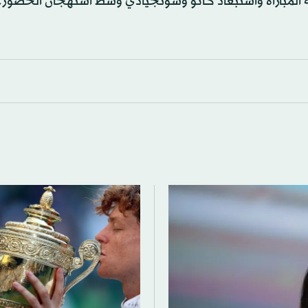
ية المباراة واستبعاد كاتو وسوتجيادي وسط استهجان الحضور.