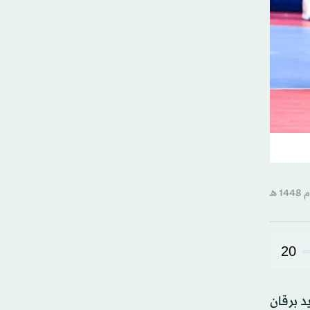
20
د برقان