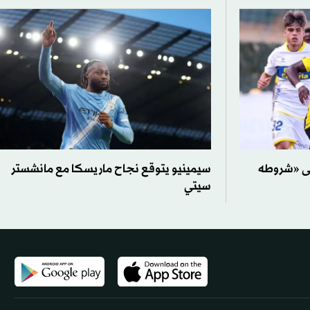
لى «شروطه
سيمينيو يتوقع نجاح ماريسكا مع مانشستر
سيتي