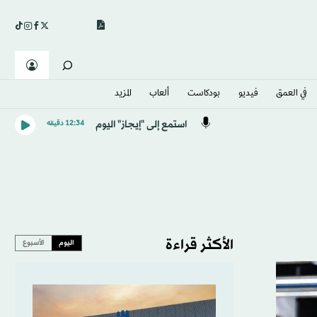
في العمق
فيديو
بودكاست
ألعاب
المزيد
استمع إلى "إيجاز" اليوم
12:34 دقيقه
الأكثر قراءة
اليوم
الأسبوع