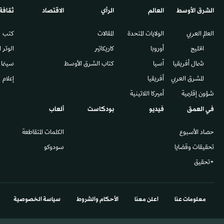
الشرق الأوسط​
العالم
الرأي
الاقتصاد
ثقافة
العالم العربي
الولايات المتحدة
المقالات
كتب
الخليج
أوروبا
كاريكاتير
الوتر 
شمال أفريقيا
آسيا
كتاب الشرق الأوسط
سينما
المشرق العربي
أفريقيا
إعلام
شؤون إقليمية
أميركا اللاتينية
في العمق
فيديو
بودكاست
ألعاب
حصاد الأسبوع
الكلمات المتقاطعة
تحقيقات وقضايا
سودوكو
+تحقيق
معلومات عنا
اعلن معنا
الأحكام والشروط
سياسة الخصوصية