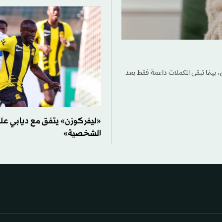
، بينما تبقى المكملات داعمة فقط بعد
«ليفركوزن» يتفق مع ديابي ع
الشخصية»