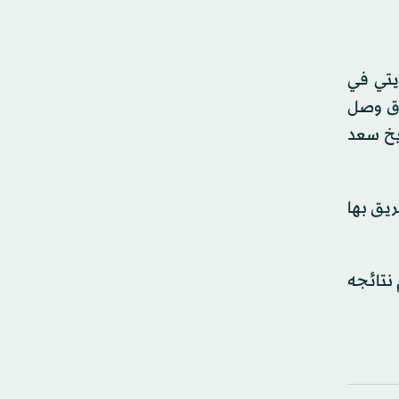
ويتي في
ارق وصل
شيخ سعد
ريق بها
نتائجه