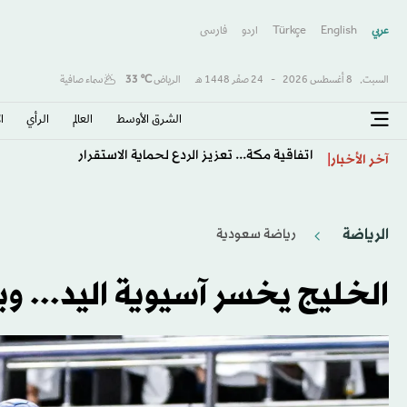
عربي
English
Türkçe
اردو
فارسى
السبت,
8 أغسطس 2026
-
24 صفَر 1448 هـ
الرياض
℃
33
سماء صافية
الشرق الأوسط​
العالم
الرأي
ا
اتفاقية مكة... تعزيز الردع لحماية الاستقرار
آخر الأخبار
الرياضة
رياضة سعودية
الخليج يخسر آسيوية اليد... وب