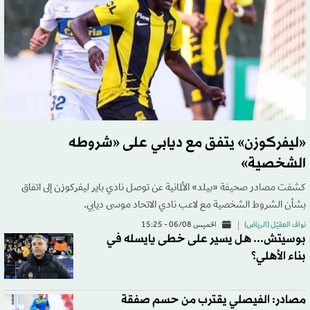
«ليفركوزن» يتفق مع ديابي على «شروطه
الشخصية»
كشفت مصادر صحيفة «بيلد» الألمانية عن توصل نادي باير ليفركوزن إلى اتفاق
بشأن الشروط الشخصية مع لاعب نادي الاتحاد موسى ديابي.
نواف العقيّل (الرياض)
الخميس 06/08 - 15:25
بوسيتش... هل يسير على خطى يايسله في
بناء الأهلي؟
مصادر: الفيصلي يقترب من حسم صفقة