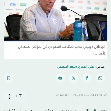
اليوناني دونيس مدرب المنتخب السعودي في المؤتمر الصحافي
(أ.ف.ب)
ميامي :
علي العمري
و
سعد السبيعي
T
نُشر: 21:50-14 يونيو 2026 م ـ 29 ذو الحِجّة 1447 هـ
T