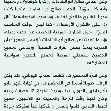
وعن الثنائي صالح أبو الشامات وزكريا هوساوي، وتحديداً
وأنه كان مؤمناً باللاعب صالح أبو الشامات عندما كنت
مدرباً للخليج ما الذي اختلف وما سبب استبعادهما؟ قال
رداً على «الشرق الأوسط»: «هذا ليس الوقت المناسب
للسؤال حول القرارات الفردية للحديث عن لاعب بعينه،
وإذا ما تحدثنا عن صالح أبو الشامات فإنه من المعروف أن
المدرب يتخذ بعض القرارات الصعبة، ورسالتي لجميع
اللاعبين سنعطي الفرصة لجميع اللاعبين سواسية
للمشاركة».
وعن فترة التحضيرات، كشف المدرب اليوناني: «لم يكن
الوقت طويلاً أمامنا في التحضيرات، في نهاية شهر مايو
(أيار) انتهى الدوري لدينا، ودربت الفريق 12 حصة تدريبية
وكان لدينا وقت للراحة والحديث مع اللاعبين، جميع
أعضاء الفريق قاموا بالعمل والتركيز غداً سنؤكد جودة