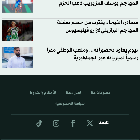
المهاجم يوسف المزيريب لاعب الحزم
مصادر: الفيحاء يقترب من حسم صفقة
المهاجم البرازيلي لازارو فينيسيوس
نيوم يعاود تحضيراته... وملعب الوطني مقراً
رسمياً لمبارياته غير الجماهيرية
معلومات عنا
اعلن معنا
الأحكام والشروط
سياسة الخصوصية
تابعنا