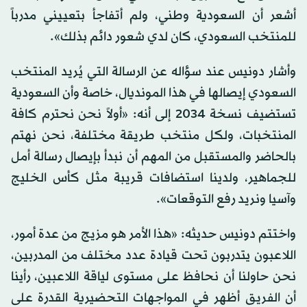
أشعر أن السعودية وطني، ولم أتفاجأ بتعييني مدرباً
للمنتخب السعودي، كان لدي شعور دائم بذلك».
وأشار دونيس عند سؤاله عن الرسالة التي يُريد المنتخب
السعودي إيصالها في هذا المونديال، خاصة وأن السعودية
تستضيف نسخة 2034 إلى أنه: «أولاً نحن نحترم كافة
المنتخبات، ولكل منتخب طريقة مختلفة، نحن نهتم
بالحاضر والمستقبل من المهم أن نبدأ بإيصال رسالة أمل
للجماهير، ولدينا استضافات قريبة مثل كأس الخليج
وآسيا ونريد رفع التوقعات».
واختتم دونيس حديثه: «هذا الأمر هو مزيج من عدة أمور،
اللاعبون يتدربون تحت قيادة عدد مختلف من المدربين،
نحن حاولنا أن نحافظ على مستوى لياقة اللاعبين، رأينا
أن الفريق أظهر في المواجهات التحضيرية القدرة على