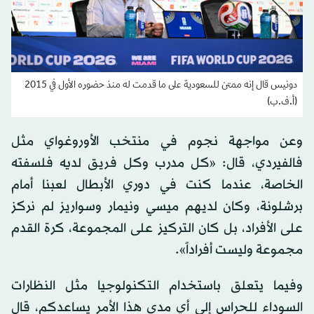
دونيس قال إنه ممتن للسعودية على ما قدمت له منذ حضوره الأول في 2015
(أ.ف.ب)
وعن مواجهة نجوم في منتخب الأوروغواي مثل
فالفيردي، قال: «كل مدرب وكل فريق لديه فلسفته
الخاصة، عندما كنت في دوري الأبطال لعبنا أمام
برشلونة، وكان لديهم ميسي ونيمار وسواريز لم نركز
على الأفراد، بل كان التركيز على المجموعة، كرة القدم
مجموعة وليست أفراداً».
وفيما يتعلق باستخدام التكنولوجيا مثل النظارات
السوداء للحراس إلى أي مدى هذا الأمر يساعدكم، قال