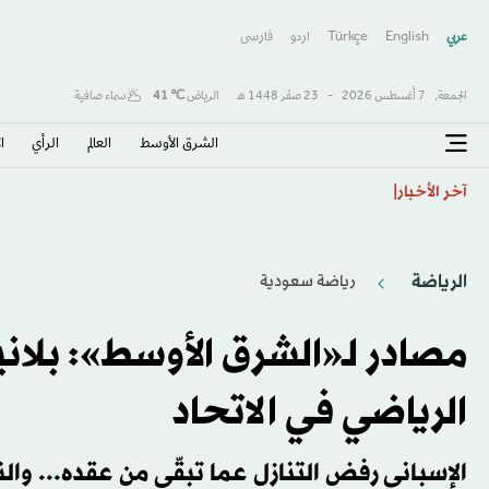
عربي
English
Türkçe
اردو
فارسى
الجمعة,
7 أغسطس 2026
-
23 صفَر 1448 هـ
الرياض
℃
41
سماء صافية
الشرق الأوسط​
العالم
الرأي
ا
اختراق طبي واعد... دراسة تحدد التوقيت الأمثل للعلاج ا
آخر الأخبار
الرياضة
رياضة سعودية
مصادر لـ«الشرق الأوسط»: بلان
الرياضي في الاتحاد
الإسباني رفض التنازل عما تبقّى من عقده... وال