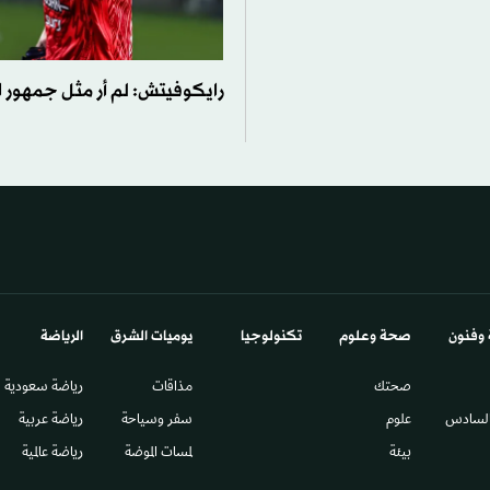
رايكوفيتش: لم أر مثل جمهور ا
 وفنون
صحة وعلوم
تكنولوجيا
يوميات الشرق​
الرياضة
صحتك
مذاقات
رياضة سعودية
السادس​
علوم
سفر وسياحة
رياضة عربية
بيئة
لمسات الموضة
رياضة عالمية