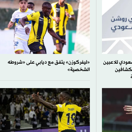
سعودي للاعبين
«ليفركوزن» يتفق مع ديابي على «شروطه
الكشافين
الشخصية»