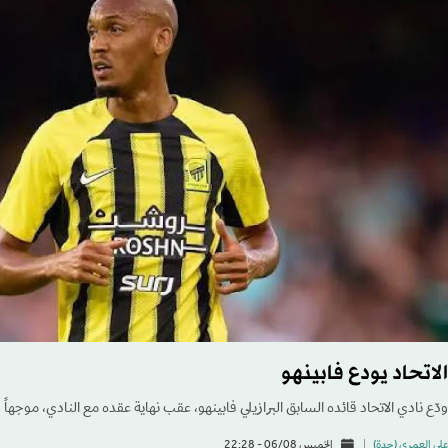
الاتحاد يودع فابينهو
ودّع نادي الاتحاد قائده السابق البرازيلي فابينهو، عقب نهاية عقده مع النادي، موجهاً
علي العمري (جدة)
الخميس 06/08 - 22:28