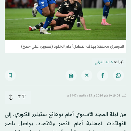
الدوسري محتفلا بهدف التعادل أمام الخلود (تصوير: علي خمج)
تبوك:
حامد القرني
T
نُشر: 19:06-9 مايو 2026 م ـ 23 ذو القِعدة 1447 هـ
T
من ليلة المجد الآسيوي أمام بوهانغ ستيلرز الكوري، إلى
النهائيات المحلية أمام النصر والاتحاد، يواصل ناصر