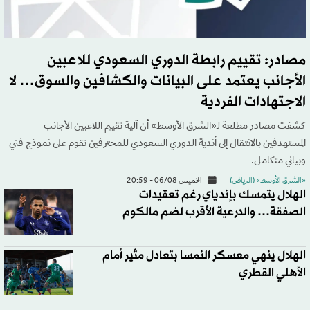
مصادر: تقييم رابطة الدوري السعودي للاعبين
الأجانب يعتمد على البيانات والكشافين والسوق… لا
الاجتهادات الفردية
كشفت مصادر مطلعة لـ«الشرق الأوسط» أن آلية تقييم اللاعبين الأجانب
المستهدفين بالانتقال إلى أندية الدوري السعودي للمحترفين تقوم على نموذج فني
وبياني متكامل.
«الشرق الأوسط» (الرياض)
الخميس 06/08 - 20:59
الهلال يتمسك بإندياي رغم تعقيدات
الصفقة… والدرعية الأقرب لضم مالكوم
الهلال ينهي معسكر النمسا بتعادل مثير أمام
الأهلي القطري