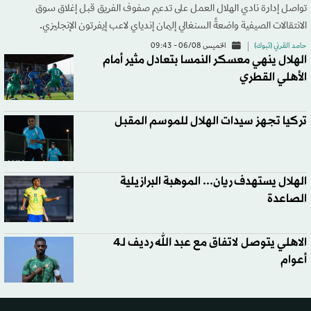
تواصل إدارة نادي الهلال العمل على تدعيم صفوف الفريق قبل إغلاق سوق
الانتقالات الصيفية واضعةً السنغالي إليمان إندياي لاعب إيفرتون الإنجليزي.
حامد القرني (تبوك)
الخميس 06/08 - 09:43
الهلال ينهي معسكر النمسا بتعادل مثير أمام
الأهلي القطري
تركيا تجهز سيدات الهلال للموسم المقبل
الهلال يستهدف ريان... الموهبة البرازيلية
الصاعدة
الاهلي يتوصل لاتفاق مع عبد الله رديف لـ4
أعوام