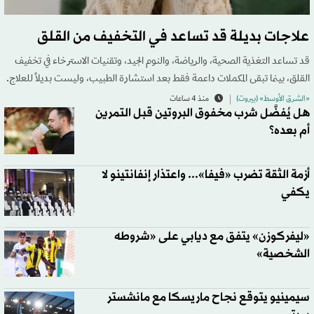
علاجات بديلة قد تساعد في التخفيف من القلق
قد تساعد التغذية الصحية، والرياضة، والنوم الجيد، وتقنيات الاسترخاء في تخفيف
القلق، بينما تبقى المكملات داعمة فقط بعد استشارة الطبيب، وليست بديلاً للعلاج.
«الشرق الأوسط» (بيروت)
منذ 4 ساعات
هل يُفضَّل شرب مخفوق البروتين قبل التمرين
أم بعده؟
أزمة الثقة تضرب «فيفا»... واعتذار إنفانتينو لا
يكفي
«ليفركوزن» يتفق مع ديابي على «شروطه
الشخصية»
سيمينيو يتوقع نجاح ماريسكا مع مانشستر