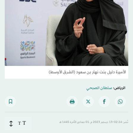
الأميرة دليل بنت نهار بن سعود (الشرق الأوسط)
الرياض:
سلطان الصبحي
T
نُشر: 02:24-13 ديسمبر 2023 م ـ 01 جمادى الآخرة 1445 هـ
T