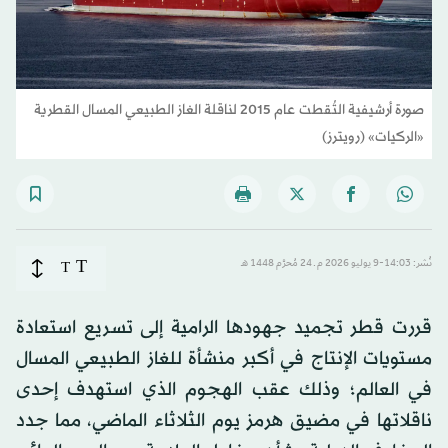
صورة أرشيفية التُقطت عام 2015 لناقلة الغاز الطبيعي المسال القطرية
«الركيات» (رويترز)
T
نُشر: 14:03-9 يوليو 2026 م ـ 24 مُحرَّم 1448 هـ
T
قررت قطر تجميد جهودها الرامية إلى تسريع استعادة
مستويات الإنتاج في أكبر منشأة للغاز الطبيعي المسال
في العالم؛ وذلك عقب الهجوم الذي استهدف إحدى
ناقلاتها في مضيق هرمز يوم الثلاثاء الماضي، مما جدد