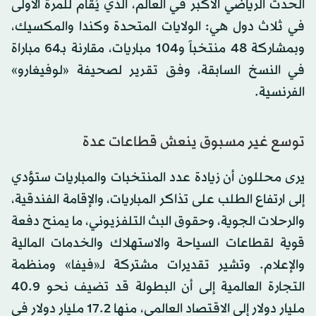
الحدث الرياضي الأكبر في العالم، الذي يُقام للمرة الأولى
في ثلاث دول هي: الولايات المتحدة وكندا والمكسيك،
وبمشاركة 48 منتخباً و104 مباريات، مقارنة بـ64 مباراة
في النسخ السابقة، وفق تقرير لصحيفة «لوفيغارو»
الفرنسية.
توسع غير مسبوق ينعش قطاعات عدة
يرى محللون أن زيادة عدد المنتخبات والمباريات ستؤدي
إلى ارتفاع الطلب على تذاكر المباريات، والإقامة الفندقية،
والرحلات الجوية، وحقوق البث التلفزيوني، ما يمنح دفعة
قوية لقطاعات السياحة والاستهلاك والخدمات المالية
والإعلام. وتشير تقديرات مشتركة لـ«فيفا» ومنظمة
التجارة العالمية إلى أن البطولة قد تضيف نحو 40.9
مليار دولار إلى الاقتصاد العالمي، منها 17.2 مليار دولار في