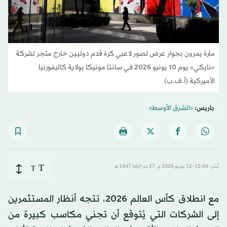
مارة يمرون بجوار عرض لصور لاعبي كرة قدم دوليين خارج متجر لشركة
«نايكي» يوم 10 يونيو 2026 في سانتا مونيكا بولاية كاليفورنيا
الأميركية (أ.ف.ب)
باريس:
«الشرق الأوسط»
T
نُشر: 12:04-12 يونيو 2026 م ـ 27 ذو الحِجّة 1447 هـ
T
مع انطلاق كأس العالم 2026، تتجه أنظار المستثمرين
إلى الشركات التي يُتوقع أن تجني مكاسب كبيرة من