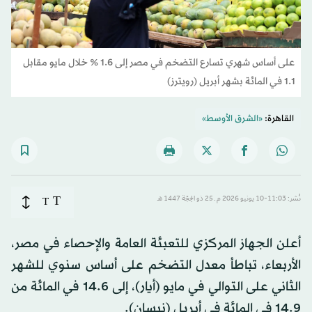
على أساس شهري تسارع التضخم في مصر إلى 1.6 % خلال مايو مقابل
1.1 في المائة بشهر أبريل (رويترز)
القاهرة:
«الشرق الأوسط»
T
نُشر: 11:03-10 يونيو 2026 م ـ 25 ذو الحِجّة 1447 هـ
T
أعلن الجهاز المركزي للتعبئة العامة والإحصاء في مصر،
الأربعاء، تباطأ معدل التضخم على أساس سنوي للشهر
الثاني على التوالي في مايو (أيار)، إلى 14.6 في المائة من
14.9 في المائة في أبريل (نيسان).