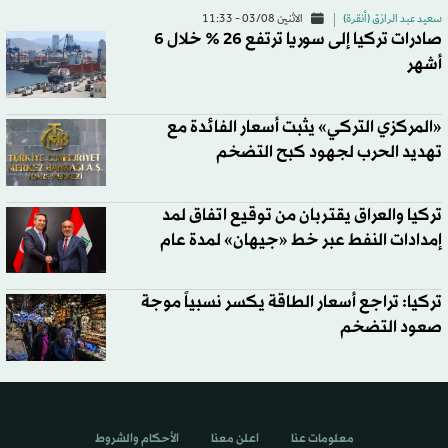
سعيد عبد الرازق (أنقرة)
الاثنين 03/08 - 11:33
صادرات تركيا إلى سوريا ترتفع 26 % خلال 6
أشهر
«المركزي التركي» يثبت أسعار الفائدة مع
تهديد الحرب لجهود كبح التضخم
تركيا والعراق يقتربان من توقيع اتفاق لمد
إمدادات النفط عبر خط «جيهان» لمدة عام
تركيا: تراجع أسعار الطاقة يكسر نسبياً موجة
صعود التضخم
معلومات عنا
اعلن معنا
الأحكام والشروط