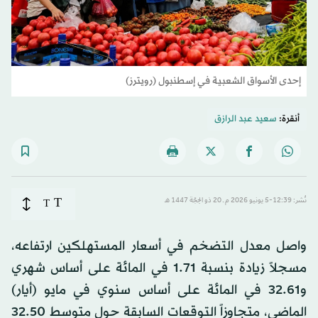
إحدى الأسواق الشعبية في إسطنبول (رويترز)
أنقرة:
سعيد عبد الرازق
T
نُشر: 12:39-5 يونيو 2026 م ـ 20 ذو الحِجّة 1447 هـ
T
واصل معدل التضخم في أسعار المستهلكين ارتفاعه،
مسجلاً زيادة بنسبة 1.71 في المائة على أساس شهري
و32.61 في المائة على أساس سنوي في مايو (أيار)
الماضي، متجاوزاً التوقعات السابقة حول متوسط 32.50