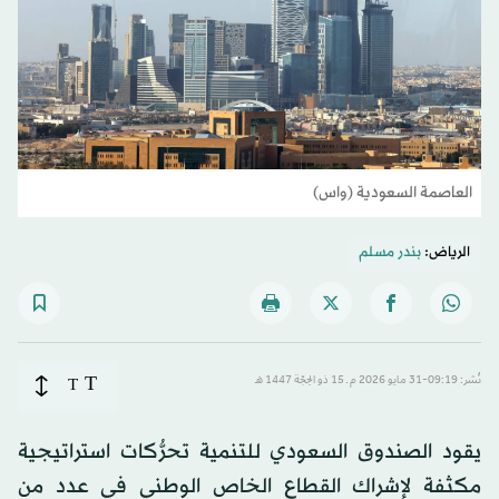
العاصمة السعودية (واس)
الرياض:
بندر مسلم
T
نُشر: 09:19-31 مايو 2026 م ـ 15 ذو الحِجّة 1447 هـ
T
يقود الصندوق
السعودي
للتنمية تحرُّكات استراتيجية
مكثفة لإشراك القطاع الخاص الوطني في عدد من